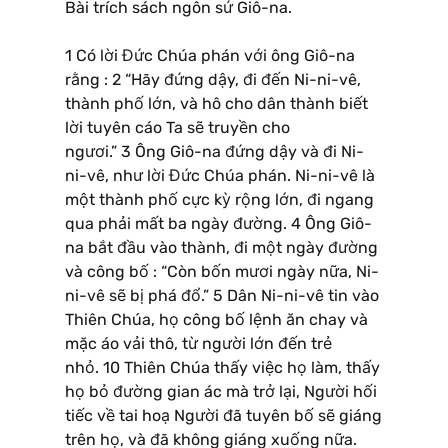
Bài trích sách ngôn sứ Giô-na.
1 Có lời Đức Chúa phán với ông Giô-na
rằng : 2 “Hãy đứng dậy, đi đến Ni-ni-vê,
thành phố lớn, và hô cho dân thành biết
lời tuyên cáo Ta sẽ truyền cho
ngươi.” 3 Ông Giô-na đứng dậy và đi Ni-
ni-vê, như lời Đức Chúa phán. Ni-ni-vê là
một thành phố cực kỳ rộng lớn, đi ngang
qua phải mất ba ngày đường. 4 Ông Giô-
na bắt đầu vào thành, đi một ngày đường
và công bố : “Còn bốn mươi ngày nữa, Ni-
ni-vê sẽ bị phá đổ.” 5 Dân Ni-ni-vê tin vào
Thiên Chúa, họ công bố lệnh ăn chay và
mặc áo vải thô, từ người lớn đến trẻ
nhỏ. 10 Thiên Chúa thấy việc họ làm, thấy
họ bỏ đường gian ác mà trở lại, Người hối
tiếc về tai hoạ Người đã tuyên bố sẽ giáng
trên họ, và đã không giáng xuống nữa.