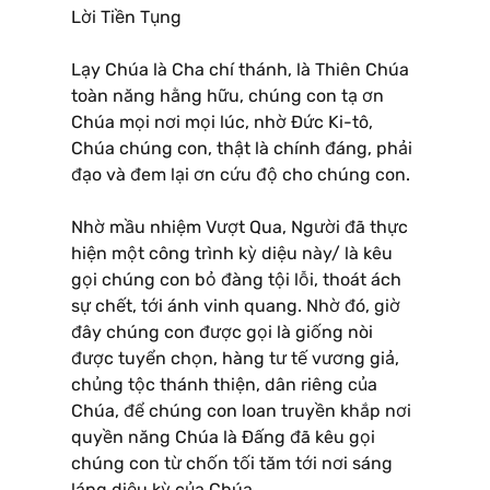
Lời Tiền Tụng
Lạy Chúa là Cha chí thánh, là Thiên Chúa
toàn năng hằng hữu, chúng con tạ ơn
Chúa mọi nơi mọi lúc, nhờ Ðức Ki-tô,
Chúa chúng con, thật là chính đáng, phải
đạo và đem lại ơn cứu độ cho chúng con.
Nhờ mầu nhiệm Vượt Qua, Người đã thực
hiện một công trình kỳ diệu này/ là kêu
gọi chúng con bỏ đàng tội lỗi, thoát ách
sự chết, tới ánh vinh quang. Nhờ đó, giờ
đây chúng con được gọi là giống nòi
được tuyển chọn, hàng tư tế vương giả,
chủng tộc thánh thiện, dân riêng của
Chúa, để chúng con loan truyền khắp nơi
quyền năng Chúa là Ðấng đã kêu gọi
chúng con từ chốn tối tăm tới nơi sáng
láng diệu kỳ của Chúa.