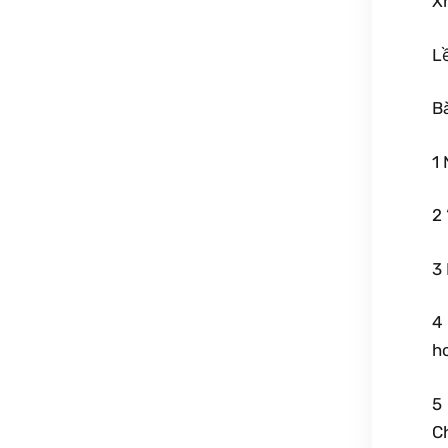
Xh
L
Bà
1 
2 
3
4 
h
5
C