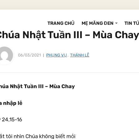
TRANG CHỦ
MẸ MĂNG ĐEN
TIN T
Chúa Nhật Tuần III – Mùa Cha
06/03/2021
PHỤNG VỤ
,
THÁNH LỄ
húa Nhật Tuần III – Mùa Chay
a nhập lễ
 24,15-16
ắt tôi nhìn Chúa không biết mỏi