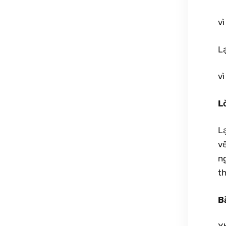
vì
Lạ
vì
L
L
v
n
t
B