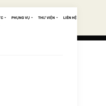
ỨC
PHỤNG VỤ
THƯ VIỆN
LIÊN HỆ
y