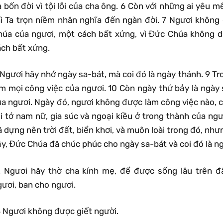
 bốn đời vì tội lỗi của cha ông. 6 Còn với những ai yêu m
hì Ta trọn niềm nhân nghĩa đến ngàn đời. 7 Ngươi khôn
húa của ngươi, một cách bất xứng, vì Đức Chúa không 
ách bất xứng.
Ngươi hãy nhớ ngày sa-bát, mà coi đó là ngày thánh. 9 Tr
àm mọi công việc của ngươi. 10 Còn ngày thứ bảy là ngày
ủa ngươi. Ngày đó, ngươi không được làm công việc nào, c
i tớ nam nữ, gia súc và ngoại kiều ở trong thành của ngư
 dựng nên trời đất, biển khơi, và muôn loài trong đó, như
ậy, Đức Chúa đã chúc phúc cho ngày sa-bát và coi đó là n
2 Ngươi hãy thờ cha kính mẹ, để được sống lâu trên 
ươi, ban cho ngươi.
3 Ngươi không được giết người.