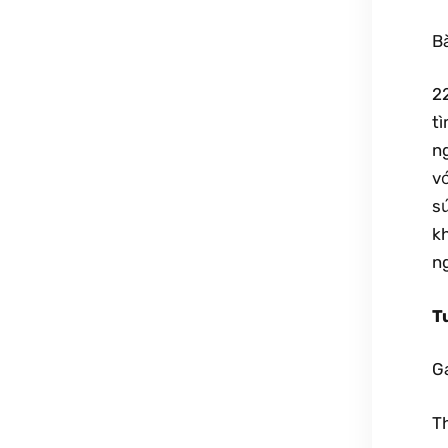
Bà
2
t
n
v
s
k
n
T
Ga
T