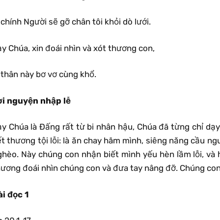
 chính Người sẽ gỡ chân tôi khỏi dò lưới.
y Chúa, xin đoái nhìn và xót thương con,
 thân này bơ vơ cùng khổ.
ời nguyện nhập lễ
ạy Chúa là Ðấng rất từ bi nhân hậu, Chúa đã từng chỉ d
ết thương tội lỗi: là ăn chay hãm mình, siêng năng cầu n
ghèo. Này chúng con nhận biết mình yếu hèn lầm lỗi, và 
hương đoái nhìn chúng con và đưa tay nâng đỡ. Chúng con
ài đọc 1