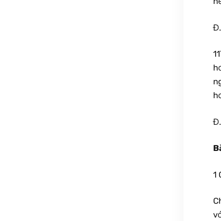
h
Đ.
1
h
n
h
Đ.
B
1 
C
vớ