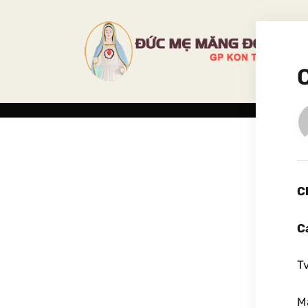
C
C
Tv
M