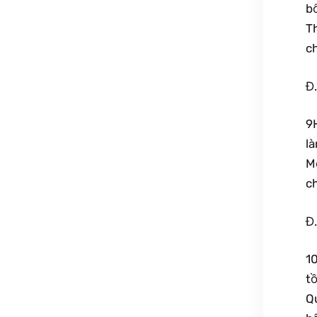
b
T
c
Đ.
9
là
M
ch
Đ.
1
t
Q