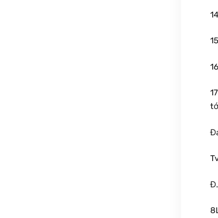
1
1
1
1
tớ
Đ
Tv
Đ.
8