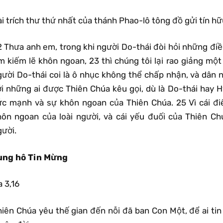
i trích thư thứ nhất của thánh Phao-lô tông đồ gửi tín hữ
2 Thưa anh em, trong khi người Do-thái đòi hỏi những điề
ìm kiếm lẽ khôn ngoan, 23 thì chúng tôi lại rao giảng mộ
gười Do-thái coi là ô nhục không thể chấp nhận, và dân n
ới những ai được Thiên Chúa kêu gọi, dù là Do-thái hay H
ức mạnh và sự khôn ngoan của Thiên Chúa. 25 Vì cái đi
hôn ngoan của loài người, và cái yếu đuối của Thiên C
gười.
ung hô Tin Mừng
 3,16
hiên Chúa yêu thế gian đến nỗi đã ban Con Một, để ai ti