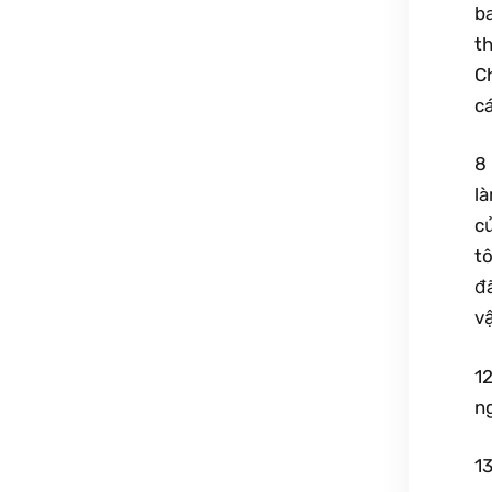
ba
t
C
c
8 
l
c
tô
đã
v
1
ng
1