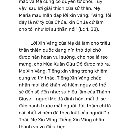
mắc và Mẹ cũng có quyền từ chối. Tuy
vậy, sau lời giải thích của sứ thần, Mẹ
Maria mau mắn đáp lời xin vâng: “Vâng, tôi
đây là nữ tỳ của Chúa, xin Chúa cứ làm
cho tôi như lời sứ thần nói” (Lc 1, 38).
Lời Xin Vâng của Mẹ đã làm cho triều
thần thiên quốc đang nín thở đợi chờ
được hân hoan vui sướng, cho hoa lá reo
mừng, cho Mùa Xuân Cứu Độ được mở ra.
Mẹ Xin Vâng. Tiếng xin vâng trong khiêm
cung và tín thác. Tiếng Xin Vâng chấp
nhận mọi khó khăn và hiểm nguy có thể
sẽ đến sẽ đến như: sự hiểu lầm của Thánh
Giuse – người Mẹ đã đính hôn, mất đi sự
đức hạnh trước mắt người đời, thậm chí là
cái chết vì ném đá theo luật của người Do
Thái. Mẹ Xin Vâng. Tiếng Xin Vâng chân
thành và vô điều kiện.