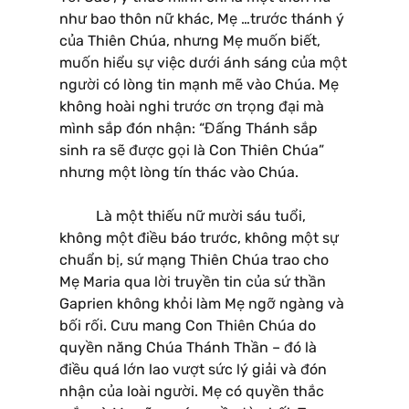
như bao thôn nữ khác, Mẹ …trước thánh ý
của Thiên Chúa, nhưng Mẹ muốn biết,
muốn hiểu sự việc dưới ánh sáng của một
người có lòng tin mạnh mẽ vào Chúa. Mẹ
không hoài nghi trước ơn trọng đại mà
mình sắp đón nhận: “Đấng Thánh sắp
sinh ra sẽ được gọi là Con Thiên Chúa”
nhưng một lòng tín thác vào Chúa.
Là một thiếu nữ mười sáu tuổi,
không một điều báo trước, không một sự
chuẩn bị, sứ mạng Thiên Chúa trao cho
Mẹ Maria qua lời truyền tin của sứ thần
Gaprien không khỏi làm Mẹ ngỡ ngàng và
bối rối. Cưu mang Con Thiên Chúa do
quyền năng Chúa Thánh Thần – đó là
điều quá lớn lao vượt sức lý giải và đón
nhận của loài người. Mẹ có quyền thắc