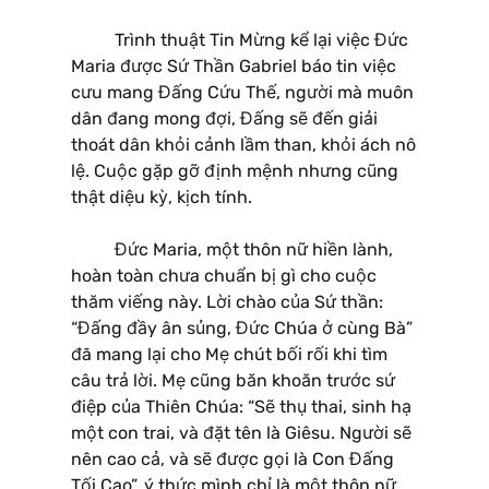
Trình thuật Tin Mừng kể lại việc Đức
Maria được Sứ Thần Gabriel báo tin việc
cưu mang Đấng Cứu Thế, người mà muôn
dân đang mong đợi, Đấng sẽ đến giải
thoát dân khỏi cảnh lầm than, khỏi ách nô
lệ. Cuộc gặp gỡ định mệnh nhưng cũng
thật diệu kỳ, kịch tính.
Đức Maria, một thôn nữ hiền lành,
hoàn toàn chưa chuẩn bị gì cho cuộc
thăm viếng này. Lời chào của Sứ thần:
“Đấng đầy ân sủng, Đức Chúa ở cùng Bà”
đã mang lại cho Mẹ chút bối rối khi tìm
câu trả lời. Mẹ cũng băn khoăn trước sứ
điệp của Thiên Chúa: “Sẽ thụ thai, sinh hạ
một con trai, và đặt tên là Giêsu. Người sẽ
nên cao cả, và sẽ được gọi là Con Đấng
Tối Cao”, ý thức mình chỉ là một thôn nữ