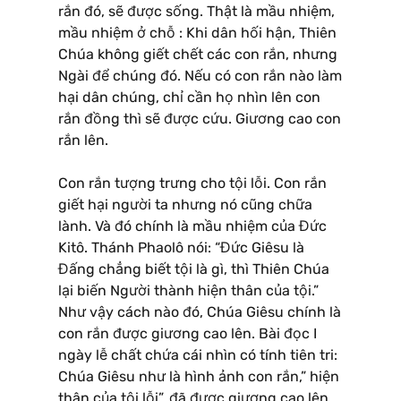
rắn đó, sẽ được sống. Thật là mầu nhiệm,
mầu nhiệm ở chỗ : Khi dân hối hận, Thiên
Chúa không giết chết các con rắn, nhưng
Ngài để chúng đó. Nếu có con rắn nào làm
hại dân chúng, chỉ cần họ nhìn lên con
rắn đồng thì sẽ được cứu. Giương cao con
rắn lên.
Con rắn tượng trưng cho tội lỗi. Con rắn
giết hại người ta nhưng nó cũng chữa
lành. Và đó chính là mầu nhiệm của Đức
Kitô. Thánh Phaolô nói: “Đức Giêsu là
Đấng chẳng biết tội là gì, thì Thiên Chúa
lại biến Người thành hiện thân của tội.”
Như vậy cách nào đó, Chúa Giêsu chính là
con rắn được giương cao lên. Bài đọc I
ngày lễ chất chứa cái nhìn có tính tiên tri:
Chúa Giêsu như là hình ảnh con rắn,” hiện
thân của tội lỗi”, đã được giương cao lên