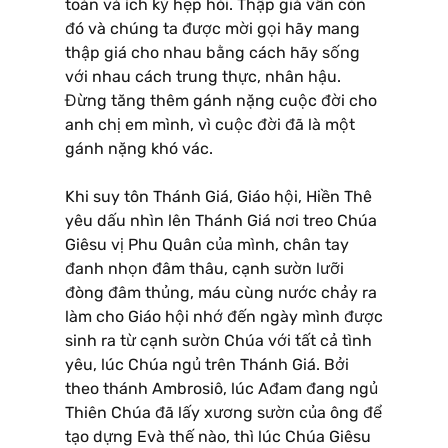
toán và ích kỷ hẹp hòi. Thập giá vẫn còn
đó và chúng ta được mời gọi hãy mang
thập giá cho nhau bằng cách hãy sống
với nhau cách trung thực, nhân hậu.
Đừng tăng thêm gánh nặng cuộc đời cho
anh chị em mình, vì cuộc đời đã là một
gánh nặng khó vác.
Khi suy tôn Thánh Giá, Giáo hội, Hiền Thê
yêu dấu nhìn lên Thánh Giá nơi treo Chúa
Giêsu vị Phu Quân của mình, chân tay
đanh nhọn đâm thâu, cạnh sườn lưỡi
đòng đâm thủng, máu cùng nước chảy ra
làm cho Giáo hội nhớ đến ngày mình được
sinh ra từ cạnh sườn Chúa với tất cả tình
yêu, lúc Chúa ngủ trên Thánh Giá. Bởi
theo thánh Ambrosiô, lúc Ađam đang ngủ
Thiên Chúa đã lấy xương sườn của ông để
tạo dựng Evà thế nào, thì lúc Chúa Giêsu