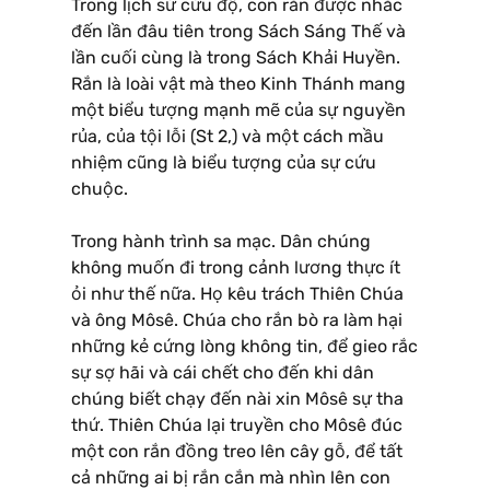
Trong lịch sử cứu độ, con rắn được nhắc
đến lần đâu tiên trong Sách Sáng Thế và
lần cuối cùng là trong Sách Khải Huyền.
Rắn là loài vật mà theo Kinh Thánh mang
một biểu tượng mạnh mẽ của sự nguyền
rủa, của tội lỗi (St 2,) và một cách mầu
nhiệm cũng là biểu tượng của sự cứu
chuộc.
Trong hành trình sa mạc. Dân chúng
không muốn đi trong cảnh lương thực ít
ỏi như thế nữa. Họ kêu trách Thiên Chúa
và ông Môsê. Chúa cho rắn bò ra làm hại
những kẻ cứng lòng không tin, để gieo rắc
sự sợ hãi và cái chết cho đến khi dân
chúng biết chạy đến nài xin Môsê sự tha
thứ. Thiên Chúa lại truyền cho Môsê đúc
một con rắn đồng treo lên cây gỗ, để tất
cả những ai bị rắn cắn mà nhìn lên con