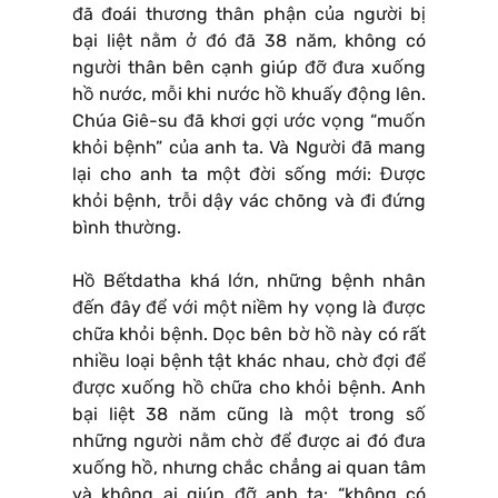
đã đoái thương thân phận của người bị
bại liệt nằm ở đó đã 38 năm, không có
người thân bên cạnh giúp đỡ đưa xuống
hồ nước, mỗi khi nước hồ khuấy động lên.
Chúa Giê-su đã khơi gợi ước vọng “muốn
khỏi bệnh” của anh ta. Và Người đã mang
lại cho anh ta một đời sống mới: Được
khỏi bệnh, trỗi dậy vác chõng và đi đứng
bình thường.
Hồ Bếtdatha khá lớn, những bệnh nhân
đến đây để với một niềm hy vọng là được
chữa khỏi bệnh. Dọc bên bờ hồ này có rất
nhiều loại bệnh tật khác nhau, chờ đợi để
được xuống hồ chữa cho khỏi bệnh. Anh
bại liệt 38 năm cũng là một trong số
những người nằm chờ để được ai đó đưa
xuống hồ, nhưng chắc chẳng ai quan tâm
và không ai giúp đỡ anh ta: “không có