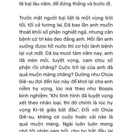
tê bại lâu năm, để đứng thẳng và bước đi.
Trước mặt người bại liệt là một vùng trời
tối, tối cả tương lai. Đã bao lần anh muốn
thoát khỏi số phận nghiệt ngã, nhưng căn
bệnh cứ trì kéo đeo đẳng anh. Mỗi lần anh
xuống được hồ nước thì cơ hội lành bệnh
lại vụt mất. Đã ba mươi tám năm nay, anh
đã mòn mỏi, tuyệt vọng, cam chịu số
phận rồi chăng? Cuộc trở lại của anh đã
quá muộn màng chăng? Dường như Chúa
Giê-su đợi đến lúc này để khơi lại cho anh
niềm hy vọng, lúc mà theo như Bossis
kinh nghiệm: “Khi tình hình đã tuyệt vọng
xét theo nhân loại, thì đó chính là lúc hy
vọng Ki-tô giáo bắt đầu”. Đối với Chúa
Giê-su, không có cuộc hoán cải nào là
quá muộn màng. Ngài luôn luôn mong
chờ tội nhân sám hối, cho họ bắt đầu lại