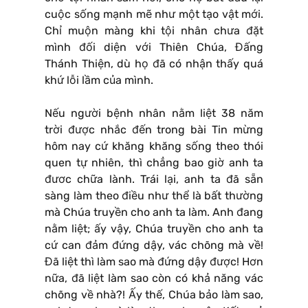
cuộc sống mạnh mẽ như một tạo vật mới.
Chỉ muộn màng khi tội nhân chưa đặt
mình đối diện với Thiên Chúa, Đấng
Thánh Thiện, dù họ đã có nhận thấy quá
khứ lỗi lầm của mình.
Nếu người bệnh nhân nằm liệt 38 năm
trời được nhắc đến trong bài Tin mừng
hôm nay cứ khăng khăng sống theo thói
quen tự nhiên, thì chẳng bao giờ anh ta
đươc chữa lành. Trái lại, anh ta đã sẵn
sàng làm theo điều như thể là bất thường
mà Chúa truyền cho anh ta làm. Anh đang
nằm liệt; ấy vậy, Chúa truyền cho anh ta
cứ can đảm đứng dậy, vác chõng mà về!
Đã liệt thì làm sao mà đứng dậy được! Hơn
nữa, đã liệt làm sao còn có khả năng vác
chõng về nhà?! Ấy thế, Chúa bảo làm sao,