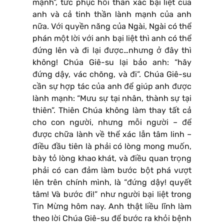
mạnh”, tức phục hồi thân xác bại liệt của
anh và cả tinh thần lành mạnh của anh
nữa. Với quyền năng của Ngài, Ngài có thể
phán một lời với anh bại liệt thì anh có thể
đứng lên và đi lại được…nhưng ở đây thì
không! Chúa Giê-su lại bảo anh: “hãy
đứng dậy, vác chõng, và đi”. Chúa Giê-su
cần sự hợp tác của anh để giúp anh được
lành mạnh: “Mưu sự tại nhân, thành sự tại
thiên”. Thiên Chúa không làm thay tất cả
cho con người, nhưng mỗi người – để
được chữa lành về thể xác lẫn tâm linh –
điều đầu tiên là phải có lòng mong muốn,
bày tỏ lòng khao khát, và điều quan trọng
phải có can đảm làm bước bột phá vượt
lên trên chính mình, là “đứng dậy! quyết
tâm! Và bước đi!” như người bại liệt trong
Tin Mừng hôm nay. Anh thật liều lĩnh làm
theo lời Chúa Giê-su để bước ra khỏi bệnh