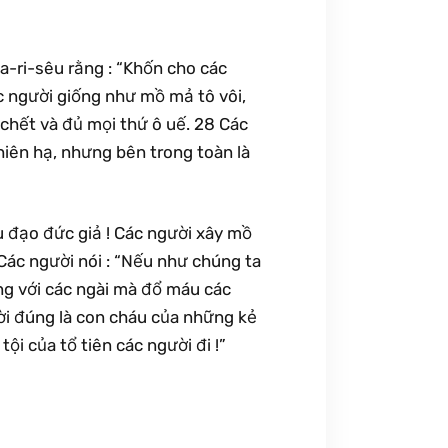
a-ri-sêu rằng : “Khốn cho các
ác người giống như mồ mả tô vôi,
chết và đủ mọi thứ ô uế. 28 Các
hiên hạ, nhưng bên trong toàn là
u đạo đức giả ! Các người xây mồ
Các người nói : “Nếu như chúng ta
ng với các ngài mà đổ máu các
ời đúng là con cháu của những kẻ
ội của tổ tiên các người đi !”