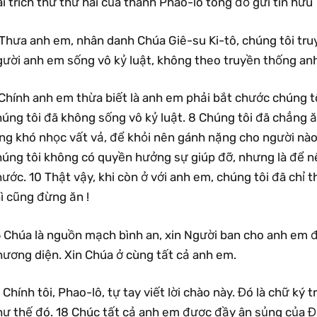
i trích thư thứ hai của thánh Phao-lô tông đồ gửi tín hữu
 Thưa anh em, nhân danh Chúa Giê-su Ki-tô, chúng tôi tru
gười anh em sống vô kỷ luật, không theo truyền thống anh
Chính anh em thừa biết là anh em phải bắt chước chúng tô
úng tôi đã không sống vô kỷ luật. 8 Chúng tôi đã chẳng ăn
ng khó nhọc vất vả, để khỏi nên gánh nặng cho người nào 
húng tôi không có quyền hưởng sự giúp đỡ, nhưng là để 
ước. 10 Thật vậy, khi còn ở với anh em, chúng tôi đã chỉ t
ì cũng đừng ăn !
6 Chúa là nguồn mạch bình an, xin Người ban cho anh em đ
hương diện. Xin Chúa ở cùng tất cả anh em.
 Chính tôi, Phao-lô, tự tay viết lời chào này. Đó là chữ ký t
hư thế đó. 18 Chúc tất cả anh em được đầy ân sủng của Đứ