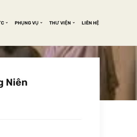
ỨC
PHỤNG VỤ
THƯ VIỆN
LIÊN HỆ
g Niên