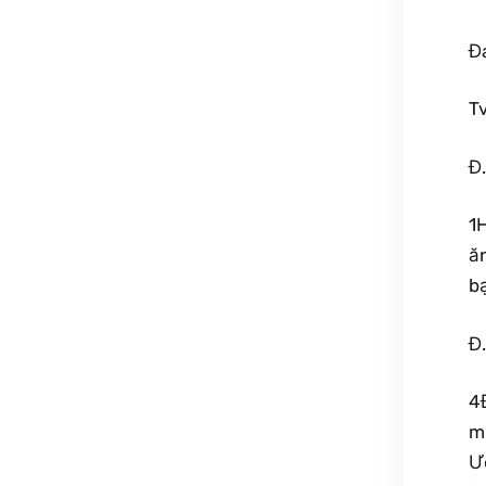
Đ
Tv
Đ
1
ă
b
Đ
4
m
Ư