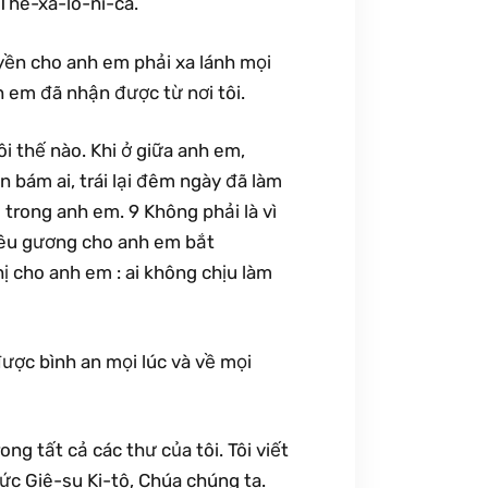
 Thê-xa-lô-ni-ca.
yền cho anh em phải xa lánh mọi
 em đã nhận được từ nơi tôi.
i thế nào. Khi ở giữa anh em,
 bám ai, trái lại đêm ngày đã làm
trong anh em. 9 Không phải là vì
nêu gương cho anh em bắt
hị cho anh em : ai không chịu làm
ược bình an mọi lúc và về mọi
rong tất cả các thư của tôi. Tôi viết
c Giê-su Ki-tô, Chúa chúng ta.