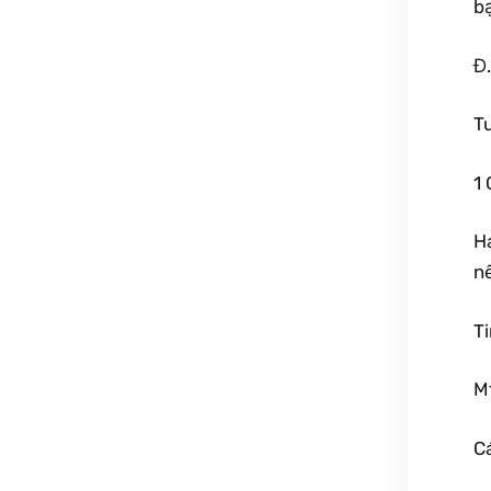
b
Đ
T
1 
Ha
nê
T
M
C