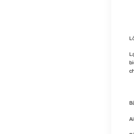
L
L
b
ch
B
Ai