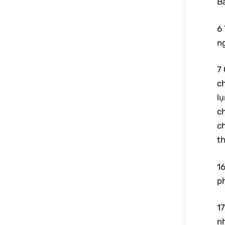
Bà
6
n
7 
ch
lụ
c
ch
th
1
p
17
n