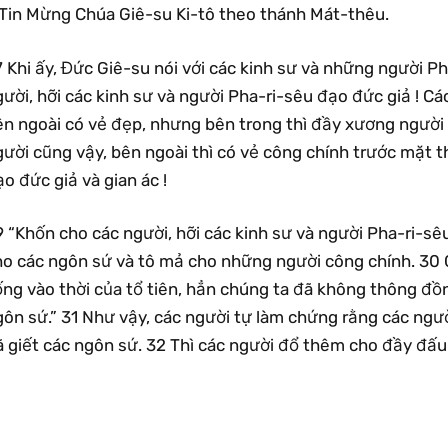
Tin Mừng Chúa Giê-su Ki-tô theo thánh Mát-thêu.
 Khi ấy, Đức Giê-su nói với các kinh sư và những người Ph
ười, hỡi các kinh sư và người Pha-ri-sêu đạo đức giả ! C
ên ngoài có vẻ đẹp, nhưng bên trong thì đầy xương người 
ười cũng vậy, bên ngoài thì có vẻ công chính trước mặt t
o đức giả và gian ác !
 “Khốn cho các người, hỡi các kinh sư và người Pha-ri-sê
ho các ngôn sứ và tô mả cho những người công chính. 30 
ống vào thời của tổ tiên, hẳn chúng ta đã không thông đồ
gôn sứ.” 31 Như vậy, các người tự làm chứng rằng các ngư
 giết các ngôn sứ. 32 Thì các người đổ thêm cho đầy đấu t