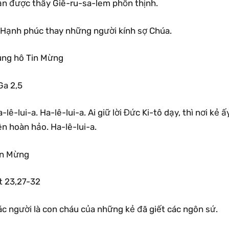
ạn được thấy Giê-ru-sa-lem phồn thịnh.
.Hạnh phúc thay những người kính sợ Chúa.
ung hô Tin Mừng
Ga 2,5
-lê-lui-a. Ha-lê-lui-a. Ai giữ lời Đức Ki-tô dạy, thì nơi kẻ
n hoàn hảo. Ha-lê-lui-a.
in Mừng
t 23,27-32
ác người là con cháu của những kẻ đã giết các ngôn sứ.