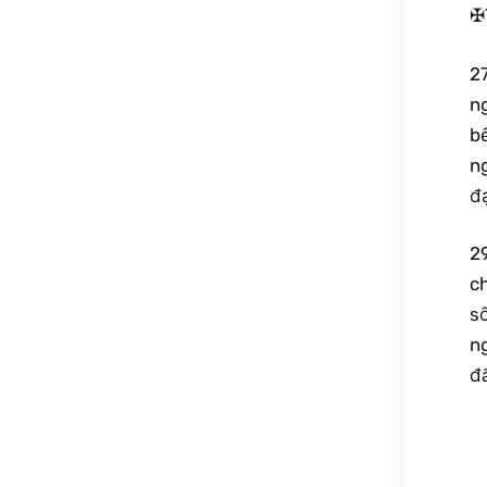
✠
27
ng
b
ng
đạ
29
c
s
n
đã