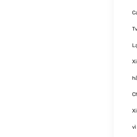
C
Tv
Lạ
Xi
hằ
Ch
Xi
v