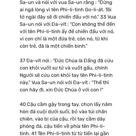
Sa-un và nói với vua Sa-un rằng : “Đừng
ai ngã lòng vì tên Phi-li-tinh Go-li-át. Tôi
tớ ngài đây sẽ đi chiến đấu với nó.” 33 Vua
Sa-un nói với Đa-vít : “Con không thể đến
với tên Phi-li-tinh ấy để chiến đấu với nó,
vì con chỉ là một đứa trẻ, còn nó, từ khi
còn trẻ, đã là một chiến binh.”
37 Đa-vít nói : “Đức Chúa là Đấng đã cứu
con khỏi vuốt sư tử và vuốt gấu, chính
Người sẽ cứu con khỏi tay tên Phi-li-tinh
này.” Vua Sa-un nói với Đa-vít : “Thế thì
con hãy đi, xin Đức Chúa ở với con !”
40 Cậu cầm gậy trong tay, chọn lấy năm
hòn đá cuội dưới suối, bỏ vào túi chăn
chiên, vào bị của cậu, rồi tay cầm dây
phóng đá, cậu tiến về phía tên Phi-li-
tinh. 41 Tên Phi-li-tinh từ từ tiến lại gần