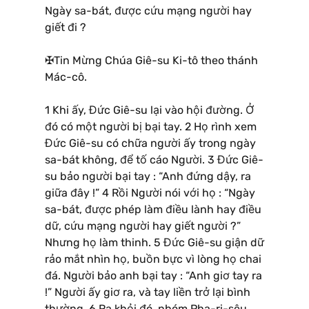
Ngày sa-bát, được cứu mạng người hay
giết đi ?
✠Tin Mừng Chúa Giê-su Ki-tô theo thánh
Mác-cô.
1 Khi ấy, Đức Giê-su lại vào hội đường. Ở
đó có một người bị bại tay. 2 Họ rình xem
Đức Giê-su có chữa người ấy trong ngày
sa-bát không, để tố cáo Người. 3 Đức Giê-
su bảo người bại tay : “Anh đứng dậy, ra
giữa đây !” 4 Rồi Người nói với họ : “Ngày
sa-bát, được phép làm điều lành hay điều
dữ, cứu mạng người hay giết người ?”
Nhưng họ làm thinh. 5 Đức Giê-su giận dữ
rảo mắt nhìn họ, buồn bực vì lòng họ chai
đá. Người bảo anh bại tay : “Anh giơ tay ra
!” Người ấy giơ ra, và tay liền trở lại bình
thường. 6 Ra khỏi đó, nhóm Pha-ri-sêu