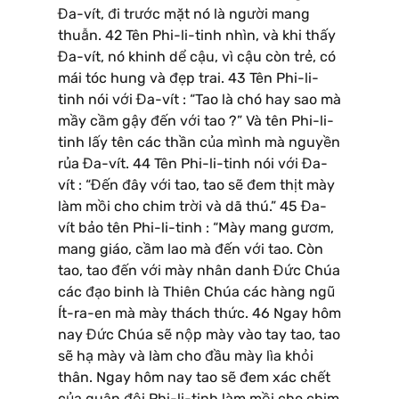
Đa-vít, đi trước mặt nó là người mang
thuẫn. 42 Tên Phi-li-tinh nhìn, và khi thấy
Đa-vít, nó khinh dể cậu, vì cậu còn trẻ, có
mái tóc hung và đẹp trai. 43 Tên Phi-li-
tinh nói với Đa-vít : “Tao là chó hay sao mà
mầy cầm gậy đến với tao ?” Và tên Phi-li-
tinh lấy tên các thần của mình mà nguyền
rủa Đa-vít. 44 Tên Phi-li-tinh nói với Đa-
vít : “Đến đây với tao, tao sẽ đem thịt mày
làm mồi cho chim trời và dã thú.” 45 Đa-
vít bảo tên Phi-li-tinh : “Mày mang gươm,
mang giáo, cầm lao mà đến với tao. Còn
tao, tao đến với mày nhân danh Đức Chúa
các đạo binh là Thiên Chúa các hàng ngũ
Ít-ra-en mà mày thách thức. 46 Ngay hôm
nay Đức Chúa sẽ nộp mày vào tay tao, tao
sẽ hạ mày và làm cho đầu mày lìa khỏi
thân. Ngay hôm nay tao sẽ đem xác chết
của quân đội Phi-li-tinh làm mồi cho chim