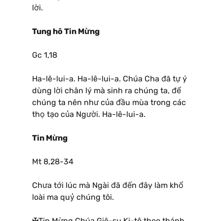
lời.
Tung hô Tin Mừng
Gc 1,18
Ha-lê-lui-a. Ha-lê-lui-a. Chúa Cha đã tự ý
dùng lời chân lý mà sinh ra chúng ta, để
chúng ta nên như của đầu mùa trong các
thọ tạo của Người. Ha-lê-lui-a.
Tin Mừng
Mt 8,28-34
Chưa tới lúc mà Ngài đã đến đây làm khổ
loài ma quỷ chúng tôi.
✠Tin Mừng Chúa Giê-su Ki-tô theo thánh