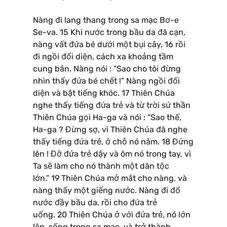
Nàng đi lang thang trong sa mạc Bơ-e
Se-va. 15 Khi nước trong bầu da đã cạn,
nàng vất đứa bé dưới một bụi cây, 16 rồi
đi ngồi đối diện, cách xa khoảng tầm
cung bắn. Nàng nói : “Sao cho tôi đừng
nhìn thấy đứa bé chết !” Nàng ngồi đối
diện và bật tiếng khóc. 17 Thiên Chúa
nghe thấy tiếng đứa trẻ và từ trời sứ thần
Thiên Chúa gọi Ha-ga và nói : “Sao thế,
Ha-ga ? Đừng sợ, vì Thiên Chúa đã nghe
thấy tiếng đứa trẻ, ở chỗ nó nằm. 18 Đứng
lên ! Đỡ đứa trẻ dậy và ôm nó trong tay, vì
Ta sẽ làm cho nó thành một dân tộc
lớn.” 19 Thiên Chúa mở mắt cho nàng, và
nàng thấy một giếng nước. Nàng đi đổ
nước đầy bầu da, rồi cho đứa trẻ
uống. 20 Thiên Chúa ở với đứa trẻ, nó lớn
lên, sống trong sa mạc, và trở thành