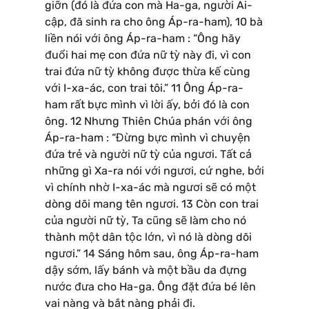
giỡn (đó là đứa con mà Ha-ga, người Ai-
cập, đã sinh ra cho ông Áp-ra-ham), 10 bà
liền nói với ông Áp-ra-ham : “Ông hãy
đuổi hai mẹ con đứa nữ tỳ này đi, vì con
trai đứa nữ tỳ không được thừa kế cùng
với I-xa-ác, con trai tôi.” 11 Ông Áp-ra-
ham rất bực mình vì lời ấy, bởi đó là con
ông. 12 Nhưng Thiên Chúa phán với ông
Áp-ra-ham : “Đừng bực mình vì chuyện
đứa trẻ và người nữ tỳ của ngươi. Tất cả
những gì Xa-ra nói với ngươi, cứ nghe, bởi
vì chính nhờ I-xa-ác mà ngươi sẽ có một
dòng dõi mang tên ngươi. 13 Còn con trai
của người nữ tỳ, Ta cũng sẽ làm cho nó
thành một dân tộc lớn, vì nó là dòng dõi
ngươi.” 14 Sáng hôm sau, ông Áp-ra-ham
dậy sớm, lấy bánh và một bầu da đựng
nước đưa cho Ha-ga. Ông đặt đứa bé lên
vai nàng và bắt nàng phải đi.