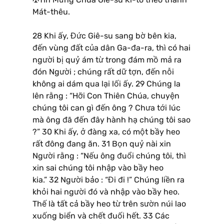
Mát-thêu.
28 Khi ấy, Đức Giê-su sang bờ bên kia,
đến vùng đất của dân Ga-đa-ra, thì có hai
người bị quỷ ám từ trong đám mồ mả ra
đón Người ; chúng rất dữ tợn, đến nỗi
không ai dám qua lại lối ấy. 29 Chúng la
lên rằng : “Hỡi Con Thiên Chúa, chuyện
chúng tôi can gì đến ông ? Chưa tới lúc
mà ông đã đến đây hành hạ chúng tôi sao
?” 30 Khi ấy, ở đàng xa, có một bầy heo
rất đông đang ăn. 31 Bọn quỷ nài xin
Người rằng : “Nếu ông đuổi chúng tôi, thì
xin sai chúng tôi nhập vào bầy heo
kia.” 32 Người bảo : “Đi đi !” Chúng liền ra
khỏi hai người đó và nhập vào bầy heo.
Thế là tất cả bầy heo từ trên sườn núi lao
xuống biển và chết đuối hết. 33 Các