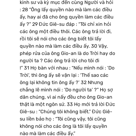
kinh sư và kỳ mục đến cùng Người và hỏi
: 28 “Ông lấy quyền nào mà làm các điều
ấy, hay ai đã cho ông quyền làm các điều
ấy ?” 29 Đức Giê-su đáp : “Tôi chỉ xin hỏi
các ông một điều thôi. Các ông trả lời đi,
rồi tôi sẽ nói cho các ông biết tôi lấy
quyền nào mà làm các điều ấy. 30 Vậy,
phép rửa của ông Gio-an là do Trời hay do
người ta ? Các ông trả lời cho tôi đi
!” 31 Họ bàn với nhau : “Nếu mình nói : ‘Do
Trời’, thì ông ấy sẽ vặn lại : ‘Thế sao các
ông lại không tin ông ấy ?’ 32 Nhưng
chẳng lẽ mình nói : ‘Do người ta’ ?” Họ sợ
dân chúng, vì ai nấy đều cho ông Gio-an
thật là một ngôn sứ. 33 Họ mới trả lời Đức
Giê-su : “Chúng tôi không biết.” Đức Giê-
su liền bảo họ : “Tôi cũng vậy, tôi cũng
không nói cho các ông là tôi lấy quyền
nào mà làm các điều ấy.”