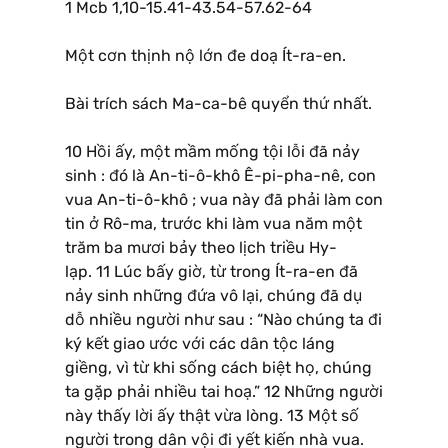
1 Mcb 1,10-15.41-43.54-57.62-64
Một cơn thịnh nộ lớn đe doạ Ít-ra-en.
Bài trích sách Ma-ca-bê quyển thứ nhất.
10 Hồi ấy, một mầm mống tội lỗi đã nảy
sinh : đó là An-ti-ô-khô Ê-pi-pha-nê, con
vua An-ti-ô-khô ; vua này đã phải làm con
tin ở Rô-ma, trước khi làm vua năm một
trăm ba mươi bảy theo lịch triều Hy-
lạp. 11 Lúc bấy giờ, từ trong Ít-ra-en đã
nảy sinh những đứa vô lại, chúng đã dụ
dỗ nhiều người như sau : “Nào chúng ta đi
ký kết giao ước với các dân tộc láng
giềng, vì từ khi sống cách biệt họ, chúng
ta gặp phải nhiều tai hoạ.” 12 Những người
này thấy lời ấy thật vừa lòng. 13 Một số
người trong dân vội đi yết kiến nhà vua.