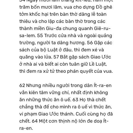
trăm bốn mươi lăm, vua cho dựng Đồ ghê
tởm khốc hại trên bàn thờ dâng lễ toàn
thiêu và cho lập các bàn thờ trong các
thành miền Giu-đa chung quanh Giê-ru-
sa-lem. 55 Trước cửa nhà và ngoài quảng
trường, người ta dâng hương. 56 Gặp các
sách của bộ Luật ở đâu, thì đem xé và
quăng vào lửa. 57 Bắt gặp sách Giao Ước
ở nhà ai và biết ai còn tuân giữ Lề Luật,
thì đem ra xử tử theo phán quyết của vua.
62 Nhưng nhiều người trong dân Ít-ra-en
vẫn kiên tâm vững chí, nhất định không
ăn những thức ăn ô uế. 63 Họ thà chết
chẳng thà để cho mình ra ô uế vì thức ăn,
vi phạm Giao Ước thánh. Cuối cùng họ đã
chết. 64 Một cơn thịnh nộ lớn đe doạ Ít-
ra-en.