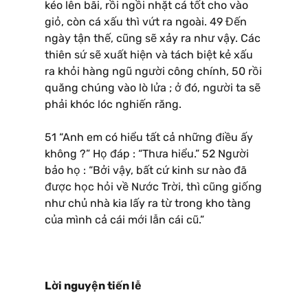
kéo lên bãi, rồi ngồi nhặt cá tốt cho vào
giỏ, còn cá xấu thì vứt ra ngoài. 49 Đến
ngày tận thế, cũng sẽ xảy ra như vậy. Các
thiên sứ sẽ xuất hiện và tách biệt kẻ xấu
ra khỏi hàng ngũ người công chính, 50 rồi
quăng chúng vào lò lửa ; ở đó, người ta sẽ
phải khóc lóc nghiến răng.
51 “Anh em có hiểu tất cả những điều ấy
không ?” Họ đáp : “Thưa hiểu.” 52 Người
bảo họ : “Bởi vậy, bất cứ kinh sư nào đã
được học hỏi về Nước Trời, thì cũng giống
như chủ nhà kia lấy ra từ trong kho tàng
của mình cả cái mới lẫn cái cũ.”
Lời nguyện tiến lễ