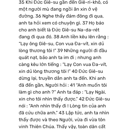
35 Khi Đức Giê-su gần đến Giê-ri-khô, có
một người mù đang ngồi ăn xin ở vệ
đường. 36 Nghe thấy đám đông đi qua,
anh ta hỏi xem có chuyện gì. 37 Họ báo
cho anh biết là Đức Giê-su Na-da-rét
đang đi qua đó. 38 Anh liền kêu lên rằng :
“Lạy ông Giê-su, Con vua Đa-vít, xin dủ
lòng thương tôi !” 39 Những người đi đầu
quát nạt, bảo anh ta im đi ; nhưng anh
càng kêu lớn tiếng : “Lạy Con vua Đa-vít,
xin dủ lòng thương tôi !” 40 Đức Giê-su
dừng lại, truyền dẫn anh ta đến. Khi anh
đã đến gần, Người hỏi : 41 “Anh muốn tôi
làm gì cho anh ?” Anh ta đáp : “Lạy Ngài,
xin cho tôi nhìn thấy được.” 42 Đức Giê-su
nói : “Anh nhìn thấy đi ! Lòng tin của anh
đã cứu chữa anh.” 43 Lập tức, anh ta nhìn
thấy được và theo Người, vừa đi vừa tôn
vinh Thiên Chúa. Thấy vậy, toàn dân cất