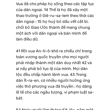
Vua đã cho phép họ sống theo các tập tục
của dân ngoại. 14 Thế là họ đã xây một
thao trường ở Giê-ru-sa-lem theo thói các
dân ngoại ; 15 họ huỷ bỏ dấu vết cắt bì,
chối bỏ Giao Ước thánh để mang chung
một ách với dân ngoại và bán mình để
làm điều dữ.
41 Rồi vua An-ti-ô-khô ra chiếu chỉ trong
toàn vương quốc truyền cho mọi người
phải nhập thành một dân duy nhất 42 và
ai nấy phải bỏ tục lệ của mình. Mọi dân
tộc đều chấp hành lệnh vua. 43 Trong
dân Ít-ra-en, có nhiều người hưởng ứng
việc thờ phượng vua đã truyền ; họ dâng
lễ tế cho các ngẫu tượng, vi phạm luật sa-
bát.
54 Ngày mười lăm tháng Kít-lêu, năm một