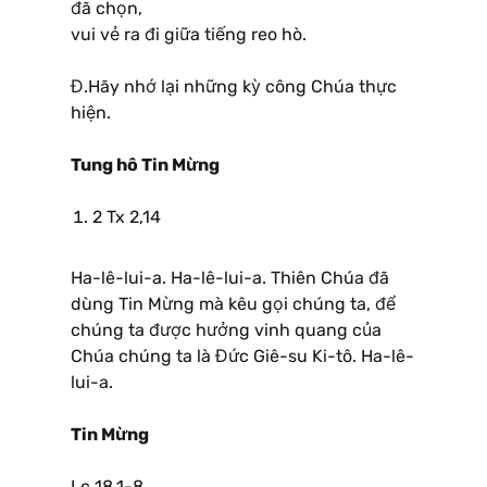
đã chọn,
vui vẻ ra đi giữa tiếng reo hò.
Đ.Hãy nhớ lại những kỳ công Chúa thực
hiện.
Tung hô Tin Mừng
2 Tx 2,14
Ha-lê-lui-a. Ha-lê-lui-a. Thiên Chúa đã
dùng Tin Mừng mà kêu gọi chúng ta, để
chúng ta được hưởng vinh quang của
Chúa chúng ta là Đức Giê-su Ki-tô. Ha-lê-
lui-a.
Tin Mừng
Lc 18,1-8