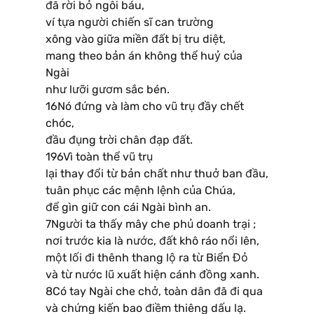
đã rời bỏ ngôi báu,
ví tựa người chiến sĩ can trường
xông vào giữa miền đất bị tru diệt,
mang theo bản án không thể huỷ của
Ngài
như lưỡi gươm sắc bén.
16Nó đứng và làm cho vũ trụ đầy chết
chóc,
đầu đụng trời chân đạp đất.
196Vì toàn thể vũ trụ
lại thay đổi từ bản chất như thuở ban đầu,
tuân phục các mệnh lệnh của Chúa,
để gìn giữ con cái Ngài bình an.
7Người ta thấy mây che phủ doanh trại ;
nơi trước kia là nước, đất khô ráo nổi lên,
một lối đi thênh thang lộ ra từ Biển Đỏ
và từ nước lũ xuất hiện cánh đồng xanh.
8Có tay Ngài che chở, toàn dân đã đi qua
và chứng kiến bao điềm thiêng dấu lạ.