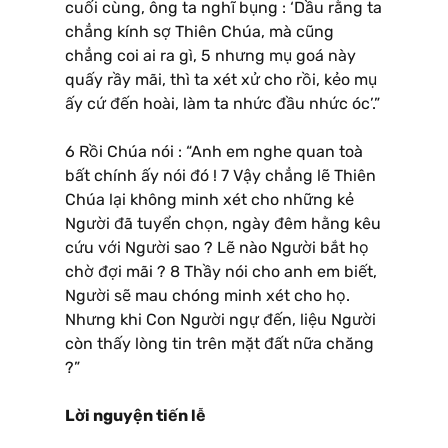
cuối cùng, ông ta nghĩ bụng : ‘Dầu rằng ta
chẳng kính sợ Thiên Chúa, mà cũng
chẳng coi ai ra gì, 5 nhưng mụ goá này
quấy rầy mãi, thì ta xét xử cho rồi, kẻo mụ
ấy cứ đến hoài, làm ta nhức đầu nhức óc’.”
6 Rồi Chúa nói : “Anh em nghe quan toà
bất chính ấy nói đó ! 7 Vậy chẳng lẽ Thiên
Chúa lại không minh xét cho những kẻ
Người đã tuyển chọn, ngày đêm hằng kêu
cứu với Người sao ? Lẽ nào Người bắt họ
chờ đợi mãi ? 8 Thầy nói cho anh em biết,
Người sẽ mau chóng minh xét cho họ.
Nhưng khi Con Người ngự đến, liệu Người
còn thấy lòng tin trên mặt đất nữa chăng
?”
Lời nguyện tiến lễ