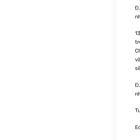
Đ
n
1
t
Ch
v
s
Đ
n
T
Ed