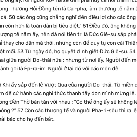
rong Thượng Hội Đồng tên là Cai-pha, làm thượng tế năm ấ
 cả, 50 các ông cũng chẳng nghĩ đến điều lợi cho các ông 
n còn hơn là toàn dân bị tiêu diệt.” 51 Điều đó, ông không 
ượng tế năm ấy, nên đã nói tiên tri là Đức Giê-su sắp phả
hỉ thay cho dân mà thôi, nhưng còn để quy tụ con cái Thi
ột mối. 53 Từ ngày đó, họ quyết định giết Đức Giê-su. 54
ai giữa người Do-thái nữa ; nhưng từ nơi ấy, Người đến m
ành gọi là Ép-ra-im. Người ở lại đó với các môn đệ.
 Khi ấy sắp đến lễ Vượt Qua của người Do-thái. Từ miền q
em để cử hành các nghi thức thanh tẩy dọn mình mừng lễ.
ong Đền Thờ bàn tán với nhau : “Có thể ông ấy sẽ không lê
ông ?” 57 Còn các thượng tế và người Pha-ri-sêu thì ra lện
hải báo cho họ đến bắt.