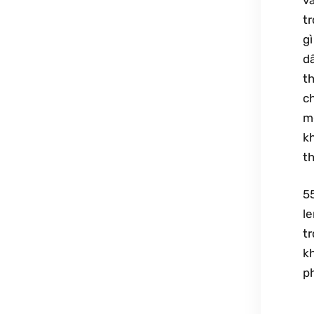
t
gì
dâ
th
c
m
kh
th
55
l
tr
kh
p