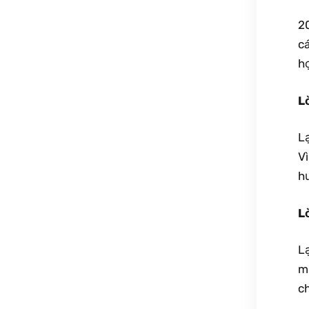
20
cá
họ
L
L
V
h
L
L
mọ
c