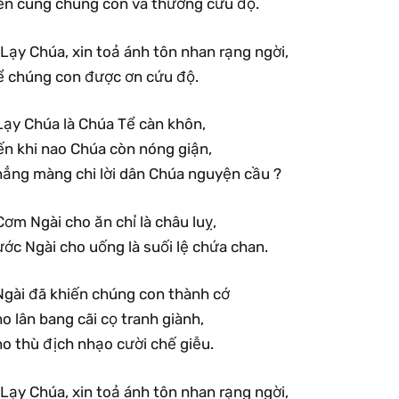
ến cùng chúng con và thương cứu độ.
Lạy Chúa, xin toả ánh tôn nhan rạng ngời,
ể chúng con được ơn cứu độ.
Lạy Chúa là Chúa Tể càn khôn,
ến khi nao Chúa còn nóng giận,
hẳng màng chi lời dân Chúa nguyện cầu ?
ơm Ngài cho ăn chỉ là châu luỵ,
ớc Ngài cho uống là suối lệ chứa chan.
Ngài đã khiến chúng con thành cớ
o lân bang cãi cọ tranh giành,
o thù địch nhạo cười chế giễu.
Lạy Chúa, xin toả ánh tôn nhan rạng ngời,