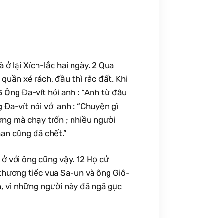
ở lại Xích-lắc hai ngày. 2 Qua
quần xé rách, đầu thì rắc đất. Khi
3 Ông Đa-vít hỏi anh : “Anh từ đâu
g Đa-vít nói với anh : “Chuyện gì
rường mà chạy trốn ; nhiều người
han cũng đã chết.”
 ở với ông cũng vậy. 12 Họ cử
 thương tiếc vua Sa-un và ông Giô-
n, vì những người này đã ngã gục