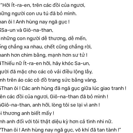
“Hỡi Ít-ra-en, trên các đồi của ngươi,
hững người con ưu tú đã bỏ mình.
an ôi ! Anh hùng nay ngã gục !
3Sa-un và Giô-na-than,
i những con người dễ thương, dễ mến,
ống chẳng xa nhau, chết cũng chẳng rời,
hanh hơn chim bằng, mạnh hơn sư tử !
Thiếu nữ Ít-ra-en hỡi, hãy khóc Sa-un,
ười đã mặc cho các cô vải điều lộng lẫy,
nh trên áo các cô đồ trang sức bằng vàng.
Than ôi ! Các anh hùng đã ngã gục giữa lúc giao tranh !
ên các đồi của ngươi, Giô-na-than đã bỏ mình !
Giô-na-than, anh hỡi, lòng tôi se lại vì anh !
i thương anh biết mấy !
nh anh đối với tôi thật diệu kỳ hơn cả tình nhi nữ.
Than ôi ! Anh hùng nay ngã gục, võ khí đã tan tành !”