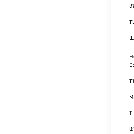
đ
T
Ha
Co
T
M
T
✠