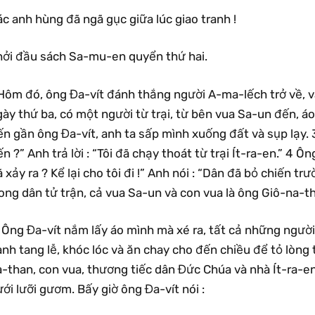
c anh hùng đã ngã gục giữa lúc giao tranh !
hởi đầu sách Sa-mu-en quyển thứ hai.
Hôm đó, ông Đa-vít đánh thắng người A-ma-lếch trở về, và 
ày thứ ba, có một người từ trại, từ bên vua Sa-un đến, áo 
n gần ông Đa-vít, anh ta sấp mình xuống đất và sụp lạy. 
n ?” Anh trả lời : “Tôi đã chạy thoát từ trại Ít-ra-en.” 4 Ôn
 xảy ra ? Kể lại cho tôi đi !” Anh nói : “Dân đã bỏ chiến t
ong dân tử trận, cả vua Sa-un và con vua là ông Giô-na-t
 Ông Đa-vít nắm lấy áo mình mà xé ra, tất cả những người
nh tang lễ, khóc lóc và ăn chay cho đến chiều để tỏ lòng
a-than, con vua, thương tiếc dân Đức Chúa và nhà Ít-ra-e
ới lưỡi gươm. Bấy giờ ông Đa-vít nói :