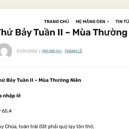
TRANG CHỦ
MẸ MĂNG ĐEN
TIN T
Thứ Bảy Tuần II – Mùa Thường
21/01/2022
PHỤNG VỤ
,
THÁNH LỄ
hứ Bảy Tuần II – Mùa Thường Niên
a nhập lễ
v 65,4
y Chúa, toàn trái đất phải quỳ lạy tôn thờ,