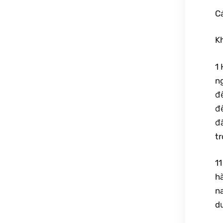
Cá
K
1 
ng
đế
đế
đã
tr
11
hà
n
dư