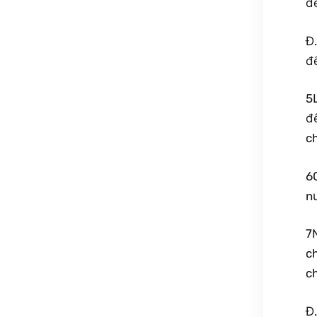
đ
Đ.
đ
5
đ
c
6C
nư
7
ch
ch
Đ.