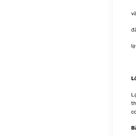
v
đ
lạ
L
Lạ
t
co
B