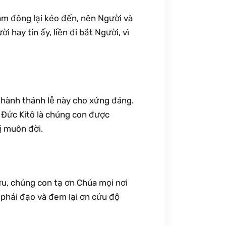
ám đông lại kéo đến, nên Người và
hay tin ấy, liền đi bắt Người, vì
 hành thánh lễ này cho xứng đáng.
 Ðức Kitô là chúng con được
ị muôn đời.
ữu, chúng con tạ ơn Chúa mọi nơi
, phải đạo và đem lại ơn cứu độ