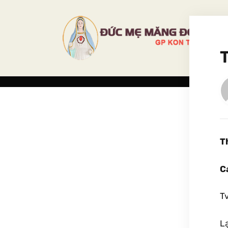
T
C
T
Lạ