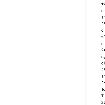
19
n
Th
2
ô
s
n
24
ng
đí
25
Tr
26
Tô
Tì
27