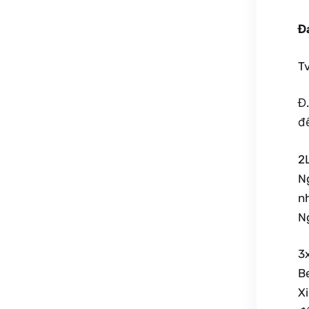
Đ
Tv
Đ.
đ
2
N
nh
Ng
3x
B
Xi