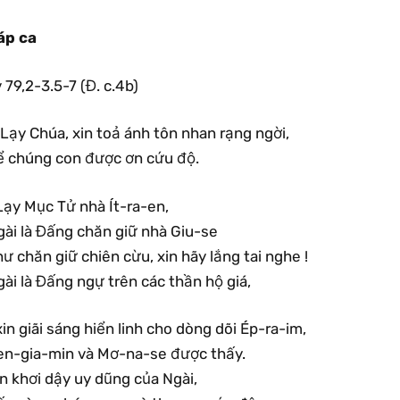
áp ca
 79,2-3.5-7 (Đ. c.4b)
Lạy Chúa, xin toả ánh tôn nhan rạng ngời,
ể chúng con được ơn cứu độ.
Lạy Mục Tử nhà Ít-ra-en,
gài là Đấng chăn giữ nhà Giu-se
ư chăn giữ chiên cừu, xin hãy lắng tai nghe !
ài là Đấng ngự trên các thần hộ giá,
in giãi sáng hiển linh cho dòng dõi Ép-ra-im,
en-gia-min và Mơ-na-se được thấy.
n khơi dậy uy dũng của Ngài,