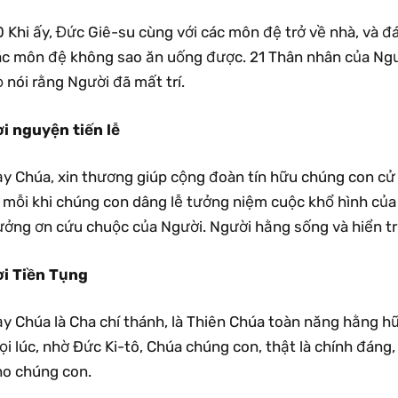
 Khi ấy, Đức Giê-su cùng với các môn đệ trở về nhà, và đ
c môn đệ không sao ăn uống được. 21 Thân nhân của Người 
 nói rằng Người đã mất trí.
ời nguyện tiến lễ
ạy Chúa, xin thương giúp cộng đoàn tín hữu chúng con cử
ì mỗi khi chúng con dâng lễ tưởng niệm cuộc khổ hình của
ưởng ơn cứu chuộc của Người. Người hằng sống và hiển tr
ời Tiền Tụng
ạy Chúa là Cha chí thánh, là Thiên Chúa toàn năng hằng h
i lúc, nhờ Ðức Ki-tô, Chúa chúng con, thật là chính đáng
ho chúng con.