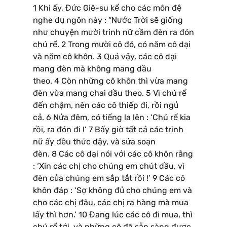
1 Khi ấy, Đức Giê-su kể cho các môn đệ
nghe dụ ngôn này : “Nước Trời sẽ giống
như chuyện mười trinh nữ cầm đèn ra đón
chú rể. 2 Trong mười cô đó, có năm cô dại
và năm cô khôn. 3 Quả vậy, các cô dại
mang đèn mà không mang dầu
theo. 4 Còn những cô khôn thì vừa mang
đèn vừa mang chai dầu theo. 5 Vì chú rể
đến chậm, nên các cô thiếp đi, rồi ngủ
cả. 6 Nửa đêm, có tiếng la lên : ‘Chú rể kia
rồi, ra đón đi !’ 7 Bấy giờ tất cả các trinh
nữ ấy đều thức dậy, và sửa soạn
đèn. 8 Các cô dại nói với các cô khôn rằng
: ‘Xin các chị cho chúng em chút dầu, vì
đèn của chúng em sắp tắt rồi !’ 9 Các cô
khôn đáp : ‘Sợ không đủ cho chúng em và
cho các chị đâu, các chị ra hàng mà mua
lấy thì hơn.’ 10 Đang lúc các cô đi mua, thì
chú rể tới, và những cô đã sẵn sàng được