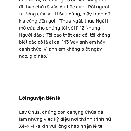
đi theo chú rể vào dự tiệc cưới. Rồi người
ta đóng cửa lại. 11 Sau cùng, mấy trinh nữ
kia cũng đến gọi : ‘Thưa Ngài, thưa Ngài !
mở cửa cho chúng tôi với !’ 12 Nhưng
Người đáp : ‘Tôi bảo thật các cô, tôi không
biết các cô là ai cả !’ 13 Vậy anh em hãy
canh thức, vì anh em không biết ngày
nào, giờ nào.”
Lời nguyện tiến lễ
Lạy Chúa, chúng con ca tụng Chúa đã
làm những việc kỳ diệu nơi thánh trinh nữ
Xê-xi-li-a xin vui lòng chấp nhận lễ tế