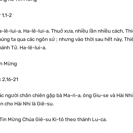
 1,1-2
-lê-lui-a. Ha-lê-lui-a. Thuở xưa, nhiều lần nhiều cách, T
húng ta qua các ngôn sứ ; nhưng vào thời sau hết này, Th
ánh Tử. Ha-lê-lui-a.
in Mừng
 2,16-21
c người chăn chiên gặp bà Ma-ri-a, ông Giu-se và Hài Nhi
n cho Hài Nhi là Giê-su.
Tin Mừng Chúa Giê-su Ki-tô theo thánh Lu-ca.