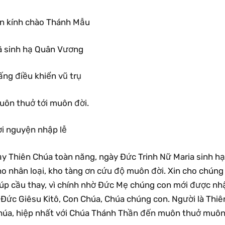
in kính chào Thánh Mẫu
ã sinh hạ Quân Vương
ấng điều khiển vũ trụ
uôn thuở tới muôn đời.
ời nguyện nhập lễ
ạy Thiên Chúa toàn năng, ngày Ðức Trinh Nữ Maria sinh h
ho nhân loại, kho tàng ơn cứu độ muôn đời. Xin cho chún
iúp cầu thay, vì chính nhờ Ðức Mẹ chúng con mới được nh
 Ðức Giêsu Kitô, Con Chúa, Chúa chúng con. Người là Thiê
húa, hiệp nhất với Chúa Thánh Thần đến muôn thuở muôn