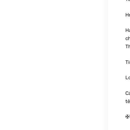
Hr
Ha
c
Th
T
Lc
Cá
tê
✠