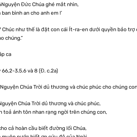
6Nguyện Đức Chúa ghé mắt nhìn,
 ban bình an cho anh em !’
 Chúc như thế là đặt con cái Ít-ra-en dưới quyền bảo trợ 
ho chúng.”
áp ca
 66,2-3.5.6 và 8 (Đ. c.2a)
.Nguyện Chúa Trời dủ thương và chúc phúc cho chúng con
Nguyện Chúa Trời dủ thương và chúc phúc,
n toả ánh tôn nhan rạng ngời trên chúng con,
cho cả hoàn cầu biết đường lối Chúa,
à muôn nước biết ơn cứu độ của Ngài.