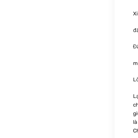
X
đ
Đ
m
L
L
c
g
là
C