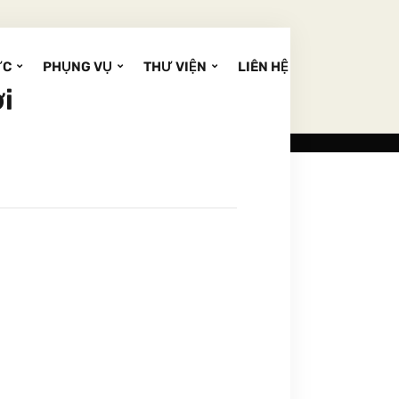
ỨC
PHỤNG VỤ
THƯ VIỆN
LIÊN HỆ
i