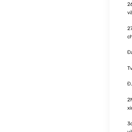
2
và
27
c
Đ
Tv
Đ
2
xi
3
v