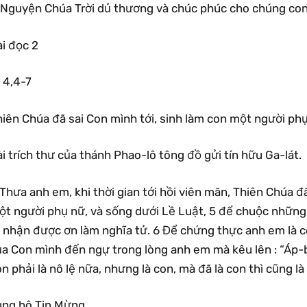
.Nguyện Chúa Trời dủ thương và chúc phúc cho chúng con
i đọc 2
 4,4-7
iên Chúa đã sai Con mình tới, sinh làm con một người phụ
i trích thư của thánh Phao-lô tông đồ gửi tín hữu Ga-lát.
Thưa anh em, khi thời gian tới hồi viên mãn, Thiên Chúa đã
ột người phụ nữ, và sống dưới Lề Luật, 5 để chuộc những
 nhận được ơn làm nghĩa tử. 6 Để chứng thực anh em là co
ủa Con mình đến ngự trong lòng anh em mà kêu lên : “Áp-b
n phải là nô lệ nữa, nhưng là con, mà đã là con thì cũng l
ung hô Tin Mừng