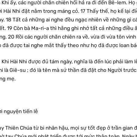
 Khi ấy, các người chăn chiên hối hả ra đi đến Bê-lem. Họ
i Hài Nhi đặt nằm trong máng cỏ. 17 Thấy thế, họ kể lại đ
ày. 18 Tất cả những ai nghe đều ngạc nhiên về những gì c
ết. 19 Còn bà Ma-ri-a thì hằng ghi nhớ tất cả những điều ấy
ng. 20 Rồi các người chăn chiên ra về, vừa đi vừa tôn vinh
ọ đã được tai nghe mắt thấy theo như họ đã được loan bá
 Khi Hài Nhi được đủ tám ngày, nghĩa là đến lúc phải làm lễ
i là Giê-su ; đó là tên mà sứ thần đã đặt cho Người trước
òng mẹ.
i nguyện tiến lễ
y Thiên Chúa từ bi nhân hậu, mọi sự tốt đẹp ở trần gian 
hờ tay Chúa mới phát triển được tới mức thập toàn. Ngày