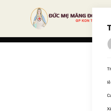
T
lễ
C
X