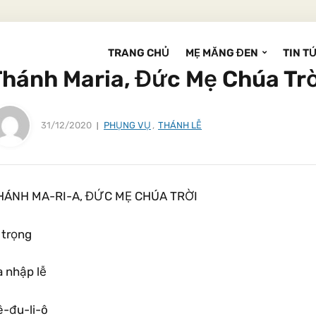
TRANG CHỦ
MẸ MĂNG ĐEN
TIN T
Thánh Maria, Đức Mẹ Chúa Trờ
31/12/2020
PHỤNG VỤ
,
THÁNH LỄ
HÁNH MA-RI-A, ĐỨC MẸ CHÚA TRỜI
 trọng
a nhập lễ
ê-đu-li-ô