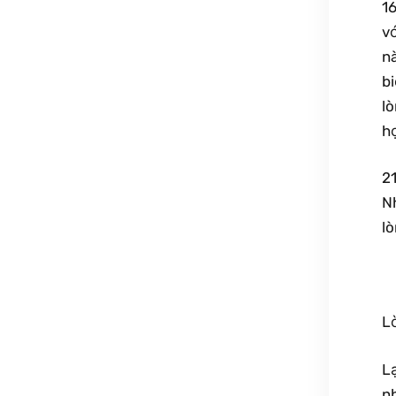
16
vớ
n
bi
lò
h
21
Nh
l
Lờ
Lạ
n