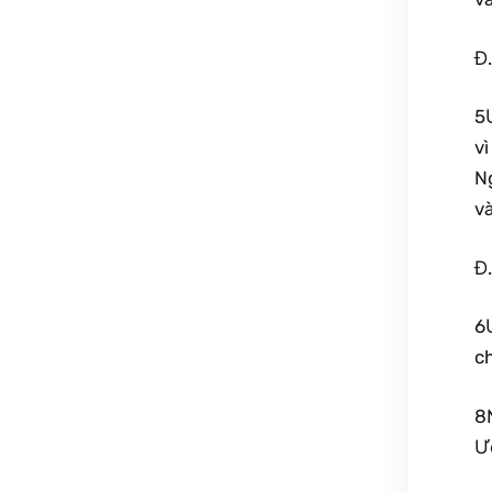
Đ
5
vì
N
v
Đ
6
c
8
Ướ