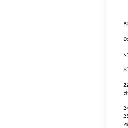
Bà
D
Kh
Bà
22
ch
2
2
v