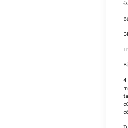
Đ
Bà
Gl
Th
Bà
4 
m
ta
c
cò
T