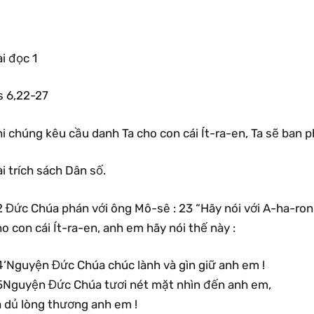
i đọc 1
s 6,22-27
i chúng kêu cầu danh Ta cho con cái Ít-ra-en, Ta sẽ ban p
i trích sách Dân số.
 Đức Chúa phán với ông Mô-sê : 23 “Hãy nói với A-ha-ron 
o con cái Ít-ra-en, anh em hãy nói thế này :
4‘Nguyện Đức Chúa chúc lành và gìn giữ anh em !
5Nguyện Đức Chúa tươi nét mặt nhìn đến anh em,
à dủ lòng thương anh em !