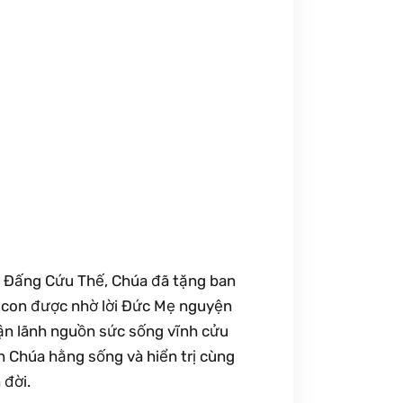
ạ Ðấng Cứu Thế, Chúa đã tặng ban
g con được nhờ lời Ðức Mẹ nguyện
ận lãnh nguồn sức sống vĩnh cửu
n Chúa hằng sống và hiển trị cùng
 đời.