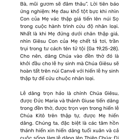
Bà, mũi gươm sẽ đâm thâu”. Lời tiên báo
ứng nghiệm: Mẹ đau khổ tột bực khi nhìn
Con của Mẹ vác thập giá tiến lên núi Sọ
trong cuộc hành trình cứu độ nhân loại.
Nhất là khi Mẹ đứng dưới chân thập giá,
nhìn Giêsu Con của Mẹ chết tả tơi, trần
trụi trong tư cách tên tử tội (Ga 19,25-28).
Cho nên, dâng Chúa vào đền thờ đó là
khởi đầu cho lễ hy sinh mà Chúa Giêsu sẽ
hoàn tất trên núi Canvê với hiến lễ hy sinh
thập tự để cứu chuộc nhân loại.
Lễ dâng trọn hảo là chính Chúa Giêsu,
được Đức Maria và thánh Giuse tiến dâng
trong đền thờ, được trọn vẹn trong hiến lễ
Chúa Kitô trên thập tự, được Mẹ hiến
dâng. Chúng ta, đặc biệt là các tâm hồn
thánh hiến xin hiến dâng tuổi xuân và cả
cuộc sống làm lễ dâng lên Thiên Chúa: Đi