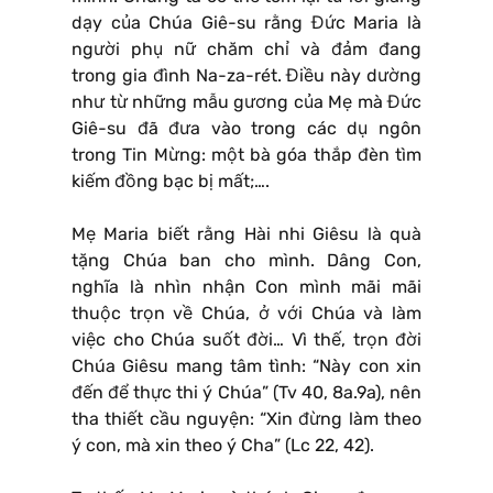
dạy của Chúa Giê-su rằng Đức Maria là
người phụ nữ chăm chỉ và đảm đang
trong gia đình Na-za-rét. Điều này dường
như từ những mẫu gương của Mẹ mà Đức
Giê-su đã đưa vào trong các dụ ngôn
trong Tin Mừng: một bà góa thắp đèn tìm
kiếm đồng bạc bị mất;….
Mẹ Maria biết rằng Hài nhi Giêsu là quà
tặng Chúa ban cho mình. Dâng Con,
nghĩa là nhìn nhận Con mình mãi mãi
thuộc trọn về Chúa, ở với Chúa và làm
việc cho Chúa suốt đời… Vì thế, trọn đời
Chúa Giêsu mang tâm tình: “Này con xin
đến để thực thi ý Chúa” (Tv 40, 8a.9a), nên
tha thiết cầu nguyện: “Xin đừng làm theo
ý con, mà xin theo ý Cha” (Lc 22, 42).