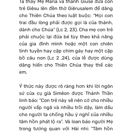
Ta thấy Mẹ Maria và thánh Giuse đưa con
trẻ Giêsu lên đền thờ Giêrusalem để dâng
cho Thiên Chúa theo luật buộc: “Mọi con
trai đầu lòng phải được gọi là của thánh,
dành cho Chúa” (Lc 2, 23). Cha mẹ con trẻ
phải chuộc lại đứa bé tùy theo khả năng
của gia đình mình hoặc một con chiên
tinh tuyền hay cặp chim gáy hay một cặp
bồ câu non (Lc 2 ,24), của lễ được dùng
dâng hiến cho Thiên Chúa thay thế các
em.
Ý thức này được rõ ràng hơn khi lời ngôn
sứ của cụ già Simêon được Thánh Thần
linh báo: “Con trẻ này sẽ nên cớ cho nhiều
người vấp ngã và nhiều trỗi dậy, làm dấu
cho người ta chống hầu ý nghĩ của nhiều
tâm hồn phát lộ ra”. Và loan báo người Mẹ
trong tương quan với Hài nhi: “Tâm hồn