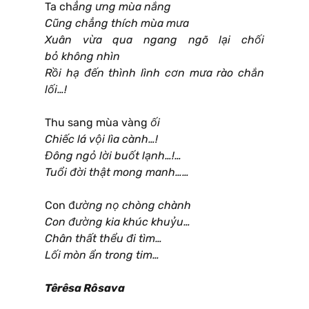
Ta ch
ẳ
ng
ư
ng m
ù
a n
ắ
ng
Cũng ch
ẳ
ng th
í
ch m
ù
a m
ư
a
Xuân v
ừ
a qua ngang ng
õ
l
ạ
i ch
ố
i
b
ỏ
kh
ô
ng nh
ì
n
R
ồ
i h
ạ
đ
ế
n th
ì
nh l
ì
nh c
ơ
n m
ư
a r
à
o ch
ắ
n
l
ố
i
…
!
Thu sang mùa vàng
ố
i
Chi
ế
c l
á
v
ộ
i lìa cành…!
Đông ng
ỏ
l
ờ
i bu
ố
t l
ạ
nh
…
!
…
Tu
ổ
i
đ
ờ
i th
ậ
t mong manh
……
Con đ
ườ
ng n
ọ
ch
ò
ng ch
à
nh
Con đ
ườ
ng kia kh
ú
c khu
ỷ
u
…
Chân th
ấ
t th
ể
u
đ
i t
ì
m
…
L
ố
i m
ò
n
ẩ
n trong tim
…
Têrêsa Rôsava