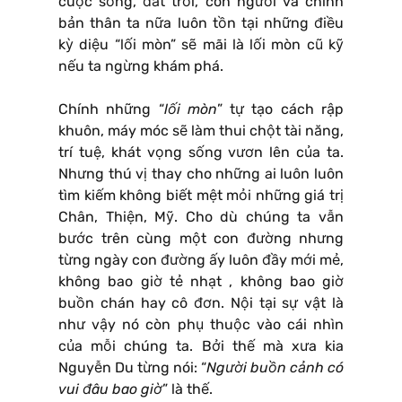
cuộc sống, đất trời, con người và chính
bản thân ta nữa luôn tồn tại những điều
kỳ diệu “lối mòn” sẽ mãi là lối mòn cũ kỹ
nếu ta ngừng khám phá.
Chính những “
lối mòn
” tự tạo cách rập
khuôn, máy móc sẽ làm thui chột tài năng,
trí tuệ, khát vọng sống vươn lên của ta.
Nhưng thú vị thay cho những ai luôn luôn
tìm kiếm không biết mệt mỏi những giá trị
Chân, Thiện, Mỹ. Cho dù chúng ta vẫn
bước trên cùng một con đường nhưng
từng ngày con đường ấy luôn đầy mới mẻ,
không bao giờ tẻ nhạt , không bao giờ
buồn chán hay cô đơn. Nội tại sự vật là
như vậy nó còn phụ thuộc vào cái nhìn
của mỗi chúng ta. Bởi thế mà xưa kia
Nguyễn Du từng nói: “
Người buồn cảnh có
vui đâu bao giờ
” là thế.