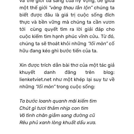
và thế giới tia sáng của hy vọng, để giữa
một thế giới
“vàng thau lẫn lộn”
chúng ta
biết được đâu là giá trị cuộc sống đích
thực và bền vững mà chúng ta cần vươn
tới cùng quyết tìm ra lời giải đáp cho
cuộc kiếm tìm hạnh phúc vĩnh cửu. Từ đó,
chúng ta sẽ thoát khỏi những
“lối mòn”
cố
hữu đang kéo ghì bước tiến của ta.
Xin được trích dẫn bài thơ của một tác giả
khuyết danh đăng trên blog:
lienketviet.net như một khép lại suy tư về
những
“lối mòn”
trong cuộc sống:
Ta b
ướ
c loanh quanh m
ã
i ki
ế
m t
ì
m
Chút gì t
ươ
i th
ắ
m nh
ị
p con tim
Vô tình chân gi
ẫ
m sang
đ
ườ
ng c
ũ
Rêu ph
ủ
xanh l
ò
ng khu
ấ
t d
ấ
u x
ư
a.