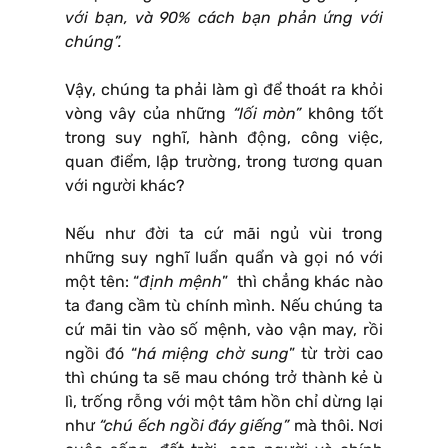
với bạn, và 90% cách bạn phản ứng với
chúng”.
Vậy, chúng ta phải làm gì để thoát ra khỏi
vòng vây của những
“lối mòn”
không tốt
trong suy nghĩ, hành động, công việc,
quan điểm, lập trường, trong tương quan
với người khác?
Nếu như đời ta cứ mãi ngủ vùi trong
những suy nghĩ luẩn quẩn và gọi nó với
một tên: “
định mệnh
” thì chẳng khác nào
ta đang cầm tù chính mình. Nếu chúng ta
cứ mãi tin vào số mệnh, vào vận may, rồi
ngồi đó “
há miệng chờ sung
” từ trời cao
thì chúng ta sẽ mau chóng trở thành kẻ ù
lì, trống rỗng với một tâm hồn chỉ dừng lại
như
“chú ếch ngồi đáy giếng”
mà thôi. Nơi