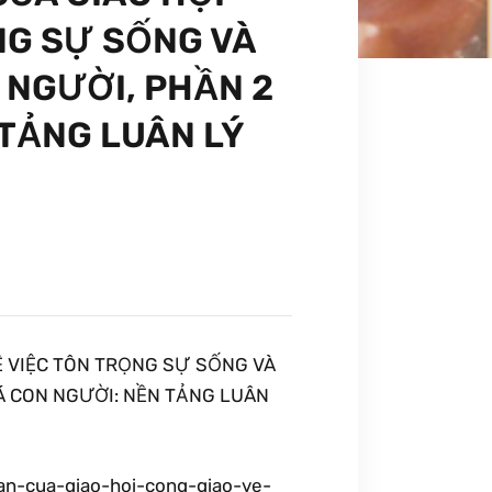
NG SỰ SỐNG VÀ
NGƯỜI, PHẦN 2
 TẢNG LUÂN LÝ
Ề VIỆC TÔN TRỌNG SỰ SỐNG VÀ
Á CON NGƯỜI: NỀN TẢNG LUÂN
an-cua-giao-hoi-cong-giao-ve-