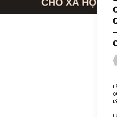
L
Q
L
h