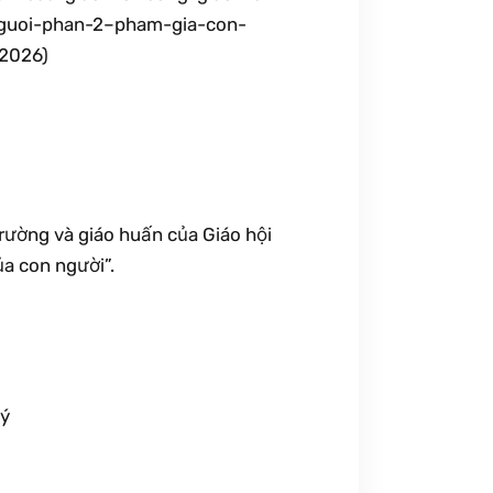
guoi-phan-2–pham-gia-con-
/2026)
trường và giáo huấn của Giáo hội
a con người”.
lý