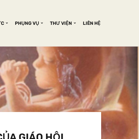
ỨC
PHỤNG VỤ
THƯ VIỆN
LIÊN HỆ
CỦA GIÁO HỘI