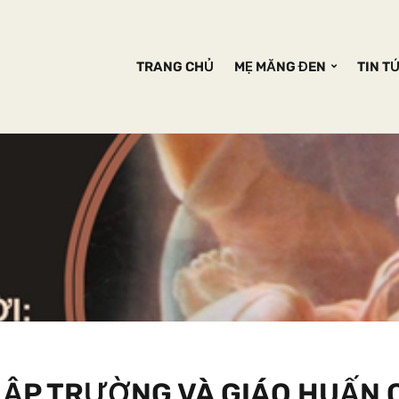
TRANG CHỦ
MẸ MĂNG ĐEN
TIN T
LẬP TRƯỜNG VÀ GIÁO HUẤN 