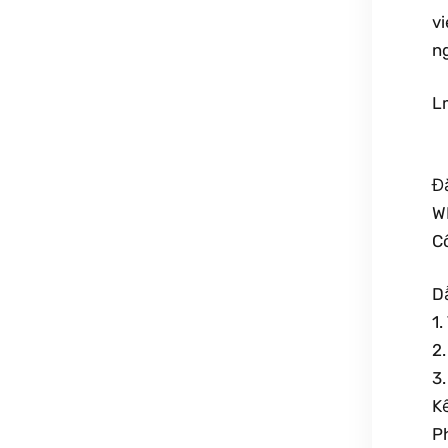
v
n
L
Đ
WH
C
D
1.
2
3
K
P