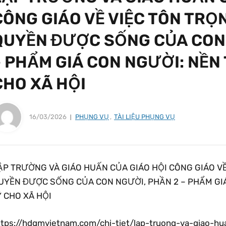
CÔNG GIÁO VỀ VIỆC TÔN TRỌ
QUYỀN ĐƯỢC SỐNG CỦA CON 
– PHẨM GIÁ CON NGƯỜI: NỀN
CHO XÃ HỘI
16/03/2026
PHỤNG VỤ
,
TÀI LIỆU PHỤNG VỤ
ẬP TRƯỜNG VÀ GIÁO HUẤN CỦA GIÁO HỘI CÔNG GIÁO V
UYỀN ĐƯỢC SỐNG CỦA CON NGƯỜI, PHẦN 2 – PHẨM GI
Ý CHO XÃ HỘI
ttps://hdgmvietnam.com/chi-tiet/lap-truong-va-giao-hu