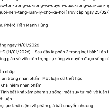
iec-ton-trong-su-song-va-quyen-duoc-song-cua-con-n
guoi-nen-tang-luan-ly-cho-xa-hoi (Truy cập ngày 25/02
m. Phêrô Trần Mạnh Hùng
ăng ngày 11/01/2026
Đ (11/01/2026) – Sau đây là phần 2 trong loạt bài: “Lập 
ông giáo về việc tôn trọng sự sống và quyền được sống củ
ẫn nhập
 Tôn trọng nhân phẩm: Một luận cứ triết học
. Khái niệm nhân phẩm
. Tính bất khả xâm phạm sự sống: một suy tư mới về luân 
ết luận
hụ lục: Khái niệm về phẩm giá bất chuyển nhượng