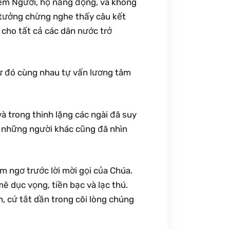
kiếm Người, họ năng động, và không
a tưởng chừng nghe thấy câu kết
 cho tất cả các dân nước trở
từ đó cùng nhau tự vấn lương tâm
và trong thinh lặng các ngài đã suy
ó những người khác cũng đã nhìn
m ngơ trước lời mời gọi của Chúa.
ê dục vọng, tiền bạc và lạc thú.
n, cứ tắt dần trong cõi lòng chúng