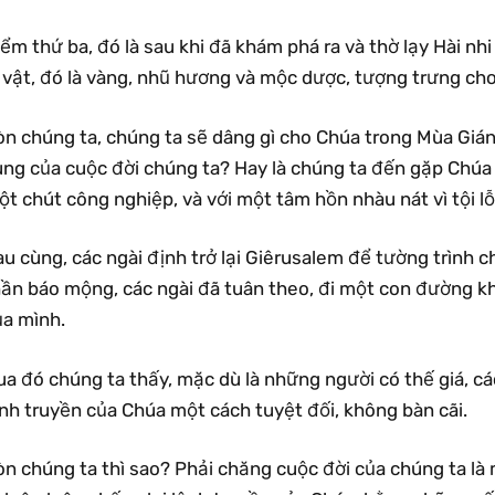
ểm thứ ba, đó là sau khi đã khám phá ra và thờ lạy Hài nh
ễ vật, đó là vàng, nhũ hương và mộc dược, tượng trưng ch
òn chúng ta, chúng ta sẽ dâng gì cho Chúa trong Mùa Gián
ng của cuộc đời chúng ta? Hay là chúng ta đến gặp Chúa v
t chút công nghiệp, và với một tâm hồn nhàu nát vì tội lỗ
au cùng, các ngài định trở lại Giêrusalem để tường trình
hần báo mộng, các ngài đã tuân theo, đi một con đường k
ủa mình.
a đó chúng ta thấy, mặc dù là những người có thế giá, cá
nh truyền của Chúa một cách tuyệt đối, không bàn cãi.
òn chúng ta thì sao? Phải chăng cuộc đời của chúng ta là