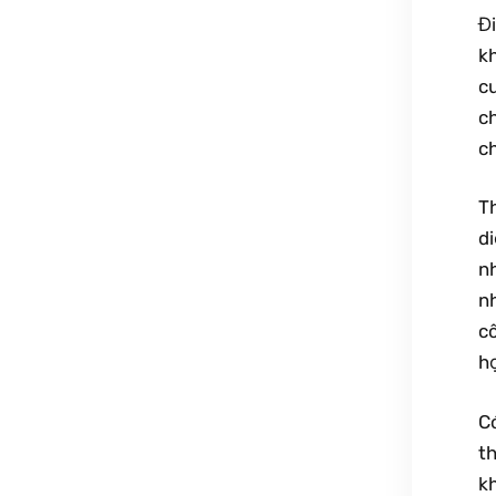
Đ
kh
c
c
ch
Th
d
nh
n
cô
họ
C
th
kh