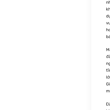
nh
k
d
v
h
bá
Ma
đà
ng
tĩ
lớ
Gi
m
Đà