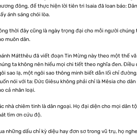
ương đông, để thực hiện lời tiên tri Isaia đã loan báo: Dâ
ấy ánh sáng chói lòa.
ng thời đây cũng là ngày trọng đại cho mỗi người chúng 
ho muôn dân.
hánh Mátthêu đã viết đoạn Tin Mừng này theo một thể văn
húng ta không nên hiểu mọi chi tiết theo nghĩa đen. Điều
ôi sao lạ, một ngôi sao thông minh biết dẫn lối chỉ đường
ốn nói với ta: Đức Giêsu không phải chỉ là Mêsia cho dân
o cả nhân loại.
c nhà chiêm tinh là dân ngoại. Họ đại diện cho mọi dân t
át tìm ơn cứu độ.
a những dấu chỉ kỳ diệu hay đơn sơ trong vũ trụ, họ nghe