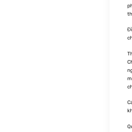
ph
th
Đồ
c
T
C
ng
mu
ch
Cá
kh
Qu