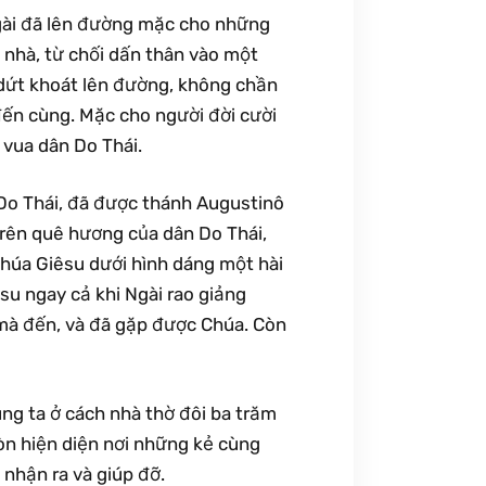
 ngài đã lên đường mặc cho những
i nhà, từ chối dấn thân vào một
 dứt khoát lên đường, không chần
đến cùng. Mặc cho người đời cười
 vua dân Do Thái.
 Do Thái, đã được thánh Augustinô
rên quê hương của dân Do Thái,
Chúa Giêsu dưới hình dáng một hài
su ngay cả khi Ngài rao giảng
a mà đến, và đã gặp được Chúa. Còn
ng ta ở cách nhà thờ đôi ba trăm
òn hiện diện nơi những kẻ cùng
 nhận ra và giúp đỡ.