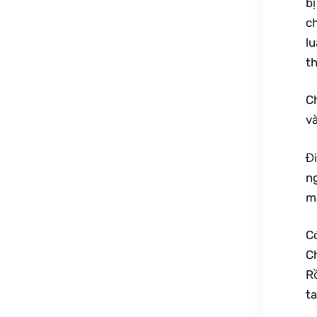
bị
c
l
t
C
v
Đi
n
m
Có
C
Rồ
ta