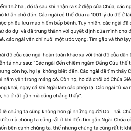
iểm thứ hai, đó là sau khi nhận ra sứ điệp của Chúa, các
ó khăn chờ đón. Các ngài có thể đưa ra 1001 lý do để ở lạ
uộc phiêu lưu mạo hiểm bấp bênh. Tuy nhiên, các ngài đã
hừ do dự, và đã trung thành với quyết định của mình cho 
ê, các ngài vẫn chỉ nuôi một ước vọng: Tìm gặp và thờ lạy
ái độ của các ngài hoàn toàn khác xa với thái độ của dân
iễn tả như sau: “Các ngài đến chiêm ngắm Đấng Cứu thế t
ưng còn họ, họ lại không biết đến. Các ngài đã tìm thấy 
hi nằm yên trong máng cỏ. Còn họ, họ đã chối bỏ Chúa Giê
ng khai, ngay cả khi Ngài làm các phép lạ. Các ngài từ x
, họ ở rất gần mà cũng chẳng thấy”.
ó lẽ chúng ta cũng không hơn gì những người Do Thái. Chú
ước mà chúng ta cũng rất ít khi đến tìm gặp Ngài. Chúa c
ốn bên cạnh chúng ta, thế nhưng chúng ta cũng rất ít khi