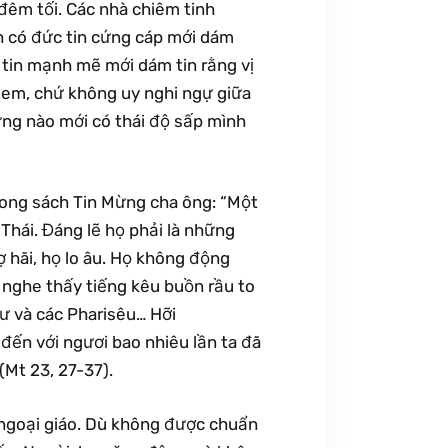
 đêm tối. Các nhà chiêm tinh
ần có đức tin cứng cáp mới dám
tin mạnh mẽ mới dám tin rằng vị
lem, chứ không uy nghi ngự giữa
ừng nào mới có thái độ sấp mình
trong sách Tin Mừng cha ông: “Một
 Thái. Đáng lẽ họ phải là những
 hãi, họ lo âu. Họ không động
 nghe thấy tiếng kêu buồn rầu to
sư và các Pharisêu… Hỡi
đến với ngươi bao nhiêu lần ta đã
(Mt 23, 27-37).
h ngoại giáo. Dù không được chuẩn