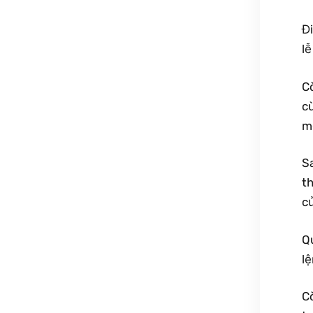
Đi
l
C
cù
mộ
S
t
c
Qu
lệ
C