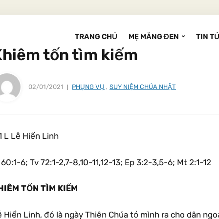
TRANG CHỦ
MẸ MĂNG ĐEN
TIN T
Khiêm tốn tìm kiếm
02/01/2021
PHỤNG VỤ
,
SUY NIỆM CHÚA NHẬT
1 L Lễ Hiển Linh
 60:1-6; Tv 72:1-2,7-8,10-11,12-13; Ep 3:2-3,5-6; Mt 2:1-12
HIÊM TỐN TÌM KIẾM
 Hiển Linh, đó là ngày Thiên Chúa tỏ mình ra cho dân ngoạ