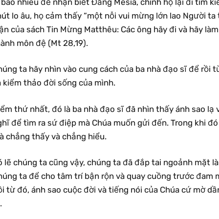
 bao nhiêu để nhận biết Đấng Mêsia, chính họ lại đi tìm 
hút lo âu, họ cảm thấy “một nỗi vui mừng lớn lao Người t
uận của sách Tin Mừng Matthêu: Các ông hãy đi và hãy làm
hành môn đệ (Mt 28,19).
húng ta hãy nhìn vào cung cách của ba nhà đạo sĩ để rồi 
à kiểm thảo đời sống của mình.
ểm thứ nhất, đó là ba nhà đạo sĩ đã nhìn thấy ánh sao lạ 
ghĩ để tìm ra sứ điệp mà Chúa muốn gửi đến. Trong khi đ
à chẳng thấy và chẳng hiểu.
 lẽ chúng ta cũng vậy, chúng ta đã đắp tai ngoảnh mặt là
húng ta để cho tâm trí bận rộn và quay cuồng trước đam m
i từ đó, ánh sao cuộc đời và tiếng nói của Chúa cứ mờ dầ
.