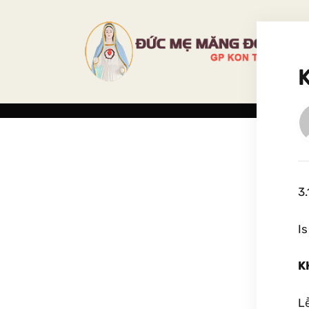
3.
Is
K
Lễ