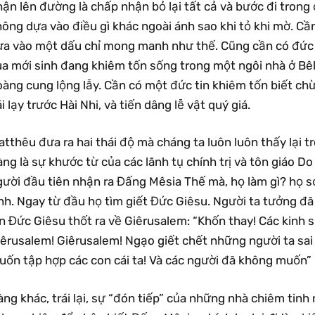
ận lên đường là chấp nhận bỏ lại tất cả và bước đi trong
hông dựa vào điều gì khác ngoài ánh sao khi tỏ khi mờ. C
ựa vào một dấu chỉ mong manh như thế. Cũng cần có đức 
ua mới sinh đang khiêm tốn sống trong một ngôi nhà ở Bê
oàng cung lộng lẫy. Cần có một đức tin khiêm tốn biết ch
i lạy trước Hài Nhi, và tiến dâng lễ vật quý giá.
tthêu đưa ra hai thái độ mà cháng ta luôn luôn thấy lại 
ng là sự khước từ của các lãnh tụ chính trị và tôn giáo Do
ười đầu tiên nhận ra Đấng Mêsia Thế mà, họ làm gì? họ sợ
nh. Ngay từ đầu họ tìm giết Đức Giêsu. Người ta tưởng đã
n Đức Giêsu thốt ra về Giêrusalem: “Khốn thay! Các kinh 
êrusalem! Giêrusalem! Ngạo giết chết những người ta sai 
uốn tập hợp các con cái ta! Và các người đã không muốn” 
ng khác, trái lại, sự “đón tiếp” của những nhà chiêm tin