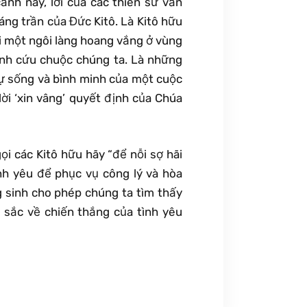
ảnh này, lời của các thiên sứ vẫn
giáng trần của Đức Kitô. Là Kitô hữu
ại một ngôi làng hoang vắng ở vùng
nh cứu chuộc chúng ta. Là những
 sự sống và bình minh của một cuộc
ời ‘xin vâng’ quyết định của Chúa
ọi các Kitô hữu hãy “để nỗi sợ hãi
nh yêu để phục vụ công lý và hòa
g sinh cho phép chúng ta tìm thấy
u sắc về chiến thắng của tình yêu