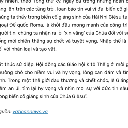
uy nhiên, theo Tổng thư ký, ngay cả trong những hoàn c
ng lên trên các tầng trời, loan báo tin vui vĩ đại biến cố 
úng ta thấy trong biến cố giáng sinh của Hài Nhi Giêsu t
goại Đế quốc Roma, là khởi đầu mong manh của công trì
ười tin, chúng ta nhận ra lời ‘xin vâng’ của Chúa đối với
ống mới chiến thắng sự chết và tuyệt vọng. Nhập thể là l
i với nhân loại và tạo vật.
t thúc sứ điệp, Hội đồng các Giáo hội Kitô Thế giới mời g
hường chỗ cho niềm vui và hy vọng, lòng can đảm và tì
ình. Trong một thế giới đau thương và chết chóc, lễ Gián
iềm an ủi, tìm lại hy vọng và nhìn mọi sự với đức tin sâ
ong biến cố giáng sinh của Chúa Giêsu”.
guồn:
vaticannews.va