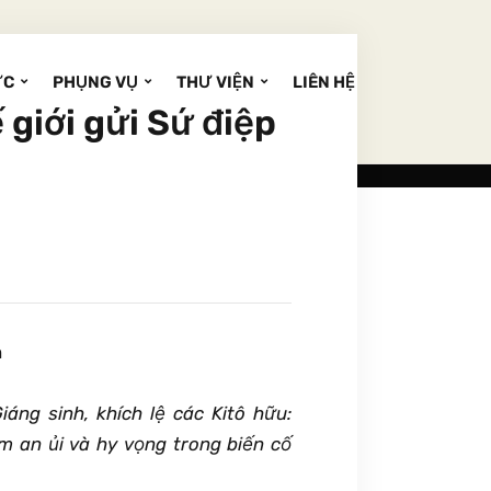
ỨC
PHỤNG VỤ
THƯ VIỆN
LIÊN HỆ
 giới gửi Sứ điệp
iáng sinh, khích lệ các Kitô hữu:
m an ủi và hy vọng trong biến cố