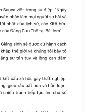
n Sauca viết trong sứ điệp: “Ngày
uyên nhân làm mọi người sợ hãi và
ối nhất của lịch sử, các Kitô hữu
nh của Đấng Cứu Thế tại Bê-lem”.
lễ Giáng sinh sẽ được cử hành cách
 khắp thế giới và chúng tôi bày tỏ
bằng sự tận tụy và lòng can đảm
 kết cấu xã hội, gây thất nghiệp,
ng, gieo rắc bất hòa và hỗn loạn,
à chiến tranh tiếp tục làm cho số