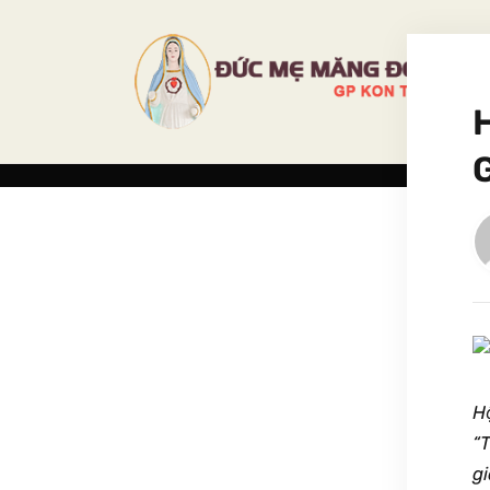
H
H
“
gi