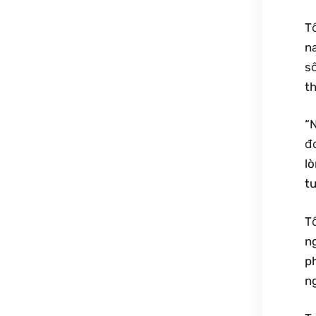
T
n
s
th
“N
đ
l
tu
T
n
p
ng