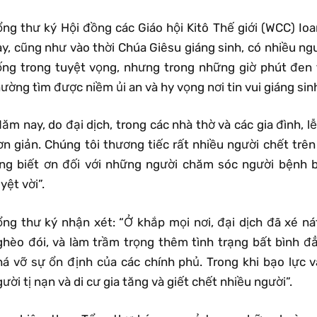
ổng thư ký Hội đồng các Giáo hội Kitô Thế giới (WCC) Ioa
ay, cũng như vào thời Chúa Giêsu giáng sinh, có nhiều ng
ống trong tuyệt vọng, nhưng trong những giờ phút đen t
ường tìm được niềm ủi an và hy vọng nơi tin vui giáng si
ăm nay, do đại dịch, trong các nhà thờ và các gia đình, 
ơn giản. Chúng tôi thương tiếc rất nhiều người chết trên
òng biết ơn đối với những người chăm sóc người bệnh 
yệt vời”.
ổng thư ký nhận xét: “Ở khắp mọi nơi, đại dịch đã xé nát
ghèo đói, và làm trầm trọng thêm tình trạng bất bình đẳ
há vỡ sự ổn định của các chính phủ. Trong khi bạo lực v
ười tị nạn và di cư gia tăng và giết chết nhiều người”.