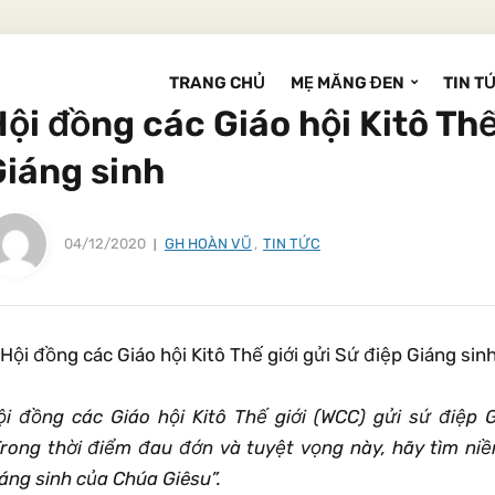
TRANG CHỦ
MẸ MĂNG ĐEN
TIN T
ội đồng các Giáo hội Kitô Thế
Giáng sinh
04/12/2020
GH HOÀN VŨ
,
TIN TỨC
ội đồng các Giáo hội Kitô Thế giới (WCC) gửi sứ điệp G
Trong thời điểm đau đớn và tuyệt vọng này, hãy tìm niề
áng sinh của Chúa Giêsu”.