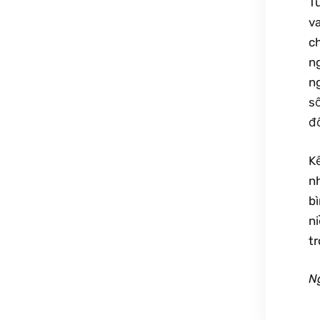
T
va
ch
n
ng
s
đố
Kế
n
b
n
tr
N