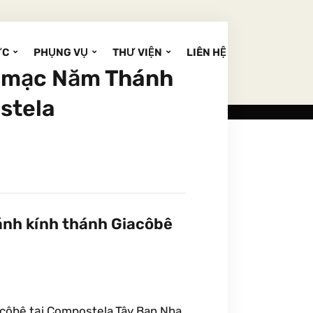
ỨC
PHỤNG VỤ
THƯ VIỆN
LIÊN HỆ
i mạc Năm Thánh
stela
ánh kính thánh Giacôbê
côbê tại Compostela,Tây Ban Nha,