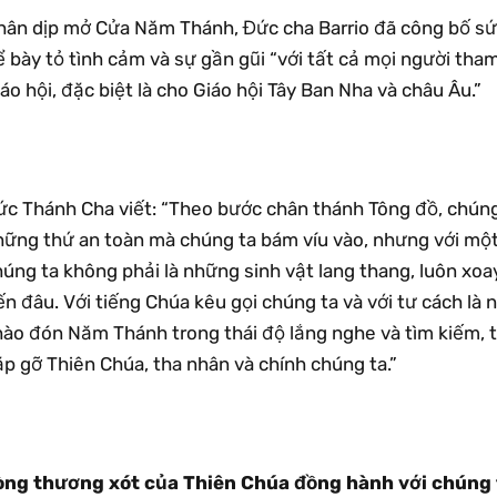
hân dịp mở Cửa Năm Thánh, Đức cha Barrio đã công bố sứ
 bày tỏ tình cảm và sự gần gũi “với tất cả mọi người tha
áo hội, đặc biệt là cho Giáo hội Tây Ban Nha và châu Âu.”
c Thánh Cha viết: “Theo bước chân thánh Tông đồ, chúng t
hững thứ an toàn mà chúng ta bám víu vào, nhưng với một 
húng ta không phải là những sinh vật lang thang, luôn xo
ến đâu. Với tiếng Chúa kêu gọi chúng ta và với tư cách l
hào đón Năm Thánh trong thái độ lắng nghe và tìm kiếm, t
p gỡ Thiên Chúa, tha nhân và chính chúng ta.”
òng thương xót của Thiên Chúa đồng hành với chúng 