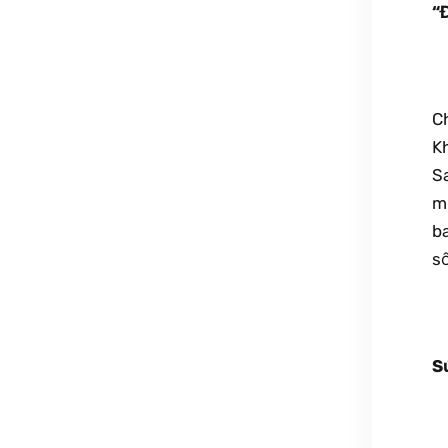
“
C
K
S
m
ba
số
S