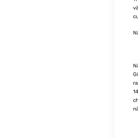
v
cu
N
N
Gi
r
1
c
nà