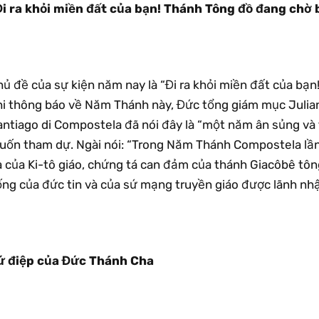
Đi ra khỏi miền đất của bạn! Thánh Tông đồ đang chờ 
hủ đề của sự kiện năm nay là “Đi ra khỏi miền đất của bạ
hi thông báo về Năm Thánh này, Đức tổng giám mục Julian 
antiago di Compostela đã nói đây là “một năm ân sủng và 
uốn tham dự. Ngài nói: “Trong Năm Thánh Compostela lần 
 của Ki-tô giáo, chứng tá can đảm của thánh Giacôbê tông
ng của đức tin và của sứ mạng truyền giáo được lãnh nhận 
ứ điệp của Đức Thánh Cha