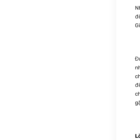
N
để
Gi
Đứ
n
c
đ
c
gặ
L