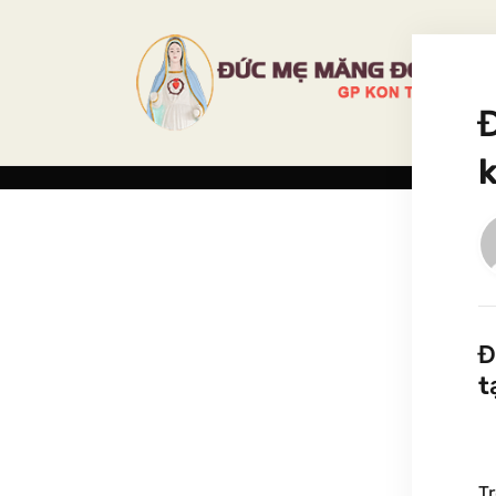
Đ
t
T