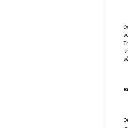
Đ
su
Th
lư
s
B
Đ