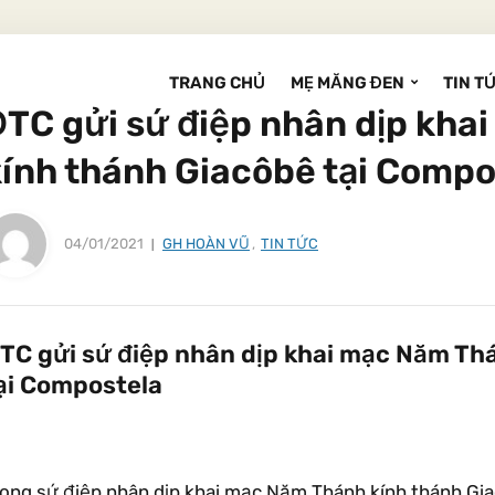
TRANG CHỦ
MẸ MĂNG ĐEN
TIN T
ĐTC gửi sứ điệp nhân dịp kha
kính thánh Giacôbê tại Compo
04/01/2021
GH HOÀN VŨ
,
TIN TỨC
TC gửi sứ điệp nhân dịp khai mạc Năm Th
ại Compostela
rong sứ điệp nhân dịp khai mạc Năm Thánh kính thánh Gia