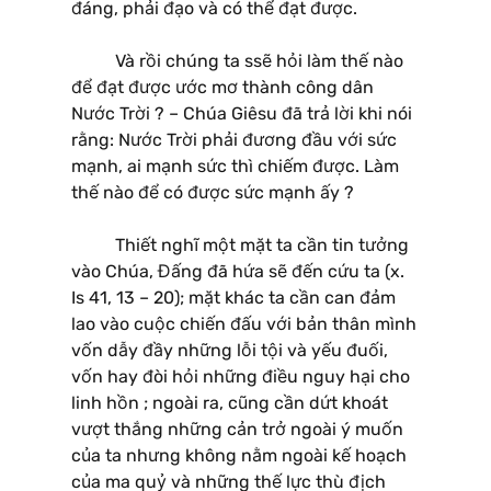
đáng, phải đạo và có thể đạt được.
Và rồi chúng ta ssẽ hỏi làm thế nào
để đạt được ước mơ thành công dân
Nước Trời ? – Chúa Giêsu đã trả lời khi nói
rằng: Nước Trời phải đương đầu với sức
mạnh, ai mạnh sức thì chiếm được. Làm
thế nào để có được sức mạnh ấy ?
Thiết nghĩ một mặt ta cần tin tưởng
vào Chúa, Đấng đã hứa sẽ đến cứu ta (x.
Is 41, 13 – 20); mặt khác ta cần can đảm
lao vào cuộc chiến đấu với bản thân mình
vốn dẫy đầy những lỗi tội và yếu đuối,
vốn hay đòi hỏi những điều nguy hại cho
linh hồn ; ngoài ra, cũng cần dứt khoát
vượt thắng những cản trở ngoài ý muốn
của ta nhưng không nằm ngoài kế hoạch
của ma quỷ và những thế lực thù địch