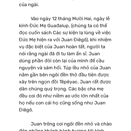
của ngài.
Vào ngày 12 tháng Mười Hai, ngày lễ
kính Đức Mẹ Guađalup, (chúng ta có thể
đọc cuốn sách Các sự kiện lạ lùng về việc
Đức Mẹ hiện ra với Juan Điêgô), khi nhiệm
vụ đặc biệt của Juan hoàn tất, người ta
nói rằng ngài đã đi tu làm ẩn sĩ. Juan
dùng phần đời còn lại của mình để cầu
nguyện và sám hối. Túp lều nhỏ của Juan
nằm gần bên ngôi đền thờ đầu tiên được
xây trên ngọn đồi Têpêyac. Juan rất được
dân chúng quý trọng. Các bậc cha mẹ
đều coi đó như niềm ao ước lớn nhất của
họ nếu con cái họ cũng sống như Juan
Điêgô.
Juan trông coi ngôi đền nhỏ và chào
đón những khánh hành hương tới kính