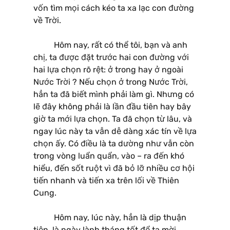
vốn tìm mọi cách kéo ta xa lạc con đường
về Trời.
Hôm nay, rất có thể tôi, bạn và anh
chị, ta được đặt trước hai con đường với
hai lựa chọn rõ rệt: ở trong hay ở ngoài
Nước Trời ? Nếu chọn ở trong Nước Trời,
hẳn ta đã biết mình phải làm gì. Nhưng có
lẽ đây không phải là lần đầu tiên hay bây
giờ ta mới lựa chọn. Ta đã chọn từ lâu, và
ngay lúc này ta vẫn dễ dàng xác tín về lựa
chọn ấy. Có điều là ta dường như vẫn còn
trong vòng luẩn quẩn, vào – ra đến khó
hiểu, đến sốt ruột vì đã bỏ lỡ nhiều cơ hội
tiến nhanh và tiến xa trên lối về Thiên
Cung.
Hôm nay, lúc này, hẳn là dịp thuận
tiện, là ngày lành tháng tốt để ta mời