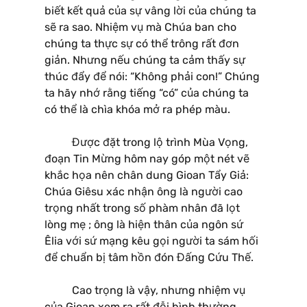
biết kết quả của sự vâng lời của chúng ta
sẽ ra sao. Nhiệm vụ mà Chúa ban cho
chúng ta thực sự có thể trông rất đơn
giản. Nhưng nếu chúng ta cảm thấy sự
thúc đẩy để nói: “Không phải con!” Chúng
ta hãy nhớ rằng tiếng “có” của chúng ta
có thể là chìa khóa mở ra phép màu.
Được đặt trong lộ trình Mùa Vọng,
đoạn Tin Mừng hôm nay góp một nét vẽ
khắc họa nên chân dung Gioan Tẩy Giả:
Chúa Giêsu xác nhận ông là người cao
trọng nhất trong số phàm nhân đã lọt
lòng mẹ ; ông là hiện thân của ngôn sứ
Êlia với sứ mạng kêu gọi người ta sám hối
để chuẩn bị tâm hồn đón Đấng Cứu Thế.
Cao trọng là vậy, nhưng nhiệm vụ
của Gioan xem ra rất đỗi bình thường,