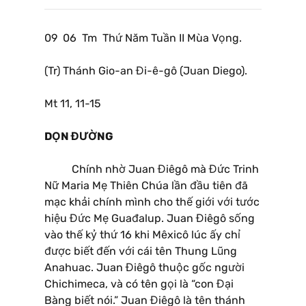
09 06 Tm Thứ Năm Tuần II Mùa Vọng.
(Tr) Thánh Gio-an Đi-ê-gô (Juan Diego).
Mt 11, 11-15
DỌN ĐƯỜNG
Chính nhờ Juan Điêgô mà Đức Trinh
Nữ Maria Mẹ Thiên Chúa lần đầu tiên đã
mạc khải chính mình cho thế giới với tước
hiệu Đức Mẹ Guađalup. Juan Điêgô sống
vào thế kỷ thứ 16 khi Mêxicô lúc ấy chỉ
được biết đến với cái tên Thung Lũng
Anahuac. Juan Điêgô thuộc gốc người
Chichimeca, và có tên gọi là “con Đại
Bàng biết nói.” Juan Điêgô là tên thánh