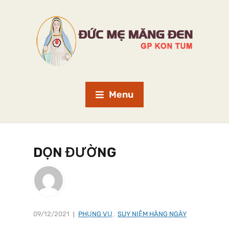
Menu
DỌN ĐƯỜNG
09/12/2021
PHỤNG VỤ
,
SUY NIỆM HÀNG NGÀY