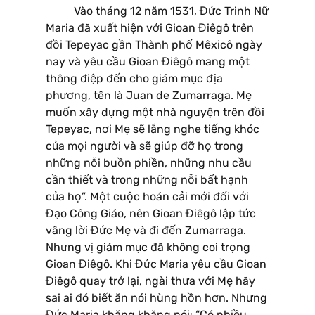
Vào tháng 12 năm 1531, Đức Trinh Nữ
Maria đã xuất hiện với Gioan Điêgô trên
đồi Tepeyac gần Thành phố Mêxicô ngày
nay và yêu cầu Gioan Điêgô mang một
thông điệp đến cho giám mục địa
phương, tên là Juan de Zumarraga. Mẹ
muốn xây dựng một nhà nguyện trên đồi
Tepeyac, nơi Mẹ sẽ lắng nghe tiếng khóc
của mọi người và sẽ giúp đỡ họ trong
những nỗi buồn phiền, những nhu cầu
cần thiết và trong những nỗi bất hạnh
của họ”. Một cuộc hoán cải mới đối với
Đạo Công Giáo, nên Gioan Điêgô lập tức
vâng lời Đức Mẹ và đi đến Zumarraga.
Nhưng vị giám mục đã không coi trọng
Gioan Điêgô. Khi Đức Maria yêu cầu Gioan
Điêgô quay trở lại, ngài thưa với Mẹ hãy
sai ai đó biết ăn nói hùng hồn hơn. Nhưng
Đức Maria khăng khăng nói: “Có nhiều