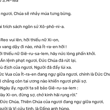
p 3,14-18a
ì ngươi, Chúa sẽ nhảy múa tưng bừng.
i trích sách ngôn sứ Xô-phô-ni-a.
Reo vui lên, hỡi thiếu nữ Xi-on,
 vang dậy đi nào, nhà Ít-ra-en hỡi !
i thiếu nữ Giê-ru-sa-lem, hãy nức lòng phấn khởi.
Án lệnh phạt ngươi, Đức Chúa đã rút lại,
ù địch của ngươi, Người đã đẩy lùi xa.
ức Vua của Ít-ra-en đang ngự giữa ngươi, chính là Đức Ch
ẽ chẳng còn tai ương nào khiến ngươi phải sợ.
Ngày ấy, người ta sẽ bảo Giê-ru-sa-lem :
ày Xi-on, đừng sợ, chớ kinh hãi rụng rời.”
7Đức Chúa, Thiên Chúa của ngươi đang ngự giữa ngươi,
ười là Vị cứu tinh, là Đấng anh hùng.