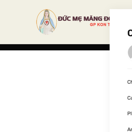
C
C
Pl
An