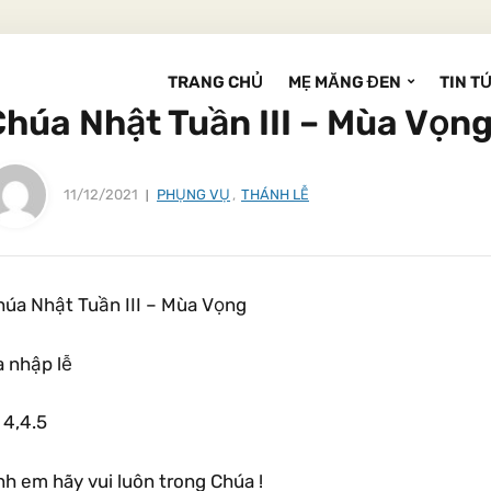
TRANG CHỦ
MẸ MĂNG ĐEN
TIN T
Chúa Nhật Tuần III – Mùa Vọn
11/12/2021
PHỤNG VỤ
,
THÁNH LỄ
húa Nhật Tuần III – Mùa Vọng
a nhập lễ
 4,4.5
h em hãy vui luôn trong Chúa !