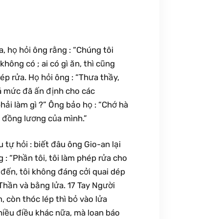
, họ hỏi ông rằng : “Chúng tôi
 không có ; ai có gì ăn, thì cũng
p rửa. Họ hỏi ông : “Thưa thầy,
uá mức đã ấn định cho các
phải làm gì ?” Ông bảo họ : “Chớ hà
i đồng lương của mình.”
 tự hỏi : biết đâu ông Gio-an lại
 : “Phần tôi, tôi làm phép rửa cho
ến, tôi không đáng cởi quai dép
hần và bằng lửa. 17 Tay Người
, còn thóc lép thì bỏ vào lửa
hiều điều khác nữa, mà loan báo