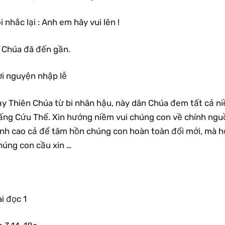
i nhắc lại : Anh em hãy vui lên !
ì Chúa đã đến gần.
ời nguyện nhập lễ
ạy Thiên Chúa từ bi nhân hậu, này dân Chúa đem tất cả ni
ấng Cứu Thế. Xin hướng niềm vui chúng con về chính ngu
inh cao cả để tâm hồn chúng con hoàn toàn đổi mới, mà 
húng con cầu xin …
i đọc 1