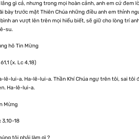
 lắng gì cả, nhưng trong mọi hoàn cảnh, anh em cứ đem lờ
iãi bày trước mặt Thiên Chúa những điều anh em thỉnh ngu
 bình an vượt lên trên mọi hiểu biết, sẽ giữ cho lòng trí 
iê-su.
ung hô Tin Mừng
 61,1 (x. Lc 4,18)
-lê-lui-a. Ha-lê-lui-a. Thần Khí Chúa ngự trên tôi, sai tô
n. Ha-lê-lui-a.
in Mừng
 3,10-18
úng tôi phải làm gì ?