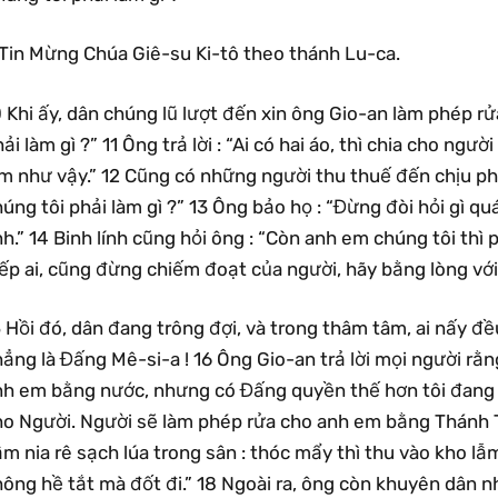
Tin Mừng Chúa Giê-su Ki-tô theo thánh Lu-ca.
 Khi ấy, dân chúng lũ lượt đến xin ông Gio-an làm phép rửa
ải làm gì ?” 11 Ông trả lời : “Ai có hai áo, thì chia cho người
m như vậy.” 12 Cũng có những người thu thuế đến chịu phé
úng tôi phải làm gì ?” 13 Ông bảo họ : “Đừng đòi hỏi gì q
h.” 14 Binh lính cũng hỏi ông : “Còn anh em chúng tôi thì 
iếp ai, cũng đừng chiếm đoạt của người, hãy bằng lòng vớ
 Hồi đó, dân đang trông đợi, và trong thâm tâm, ai nấy đều
ẳng là Đấng Mê-si-a ! 16 Ông Gio-an trả lời mọi người rằng
nh em bằng nước, nhưng có Đấng quyền thế hơn tôi đang đ
ho Người. Người sẽ làm phép rửa cho anh em bằng Thánh T
m nia rê sạch lúa trong sân : thóc mẩy thì thu vào kho lẫm
ông hề tắt mà đốt đi.” 18 Ngoài ra, ông còn khuyên dân n