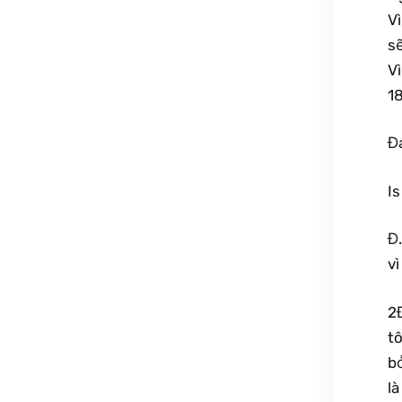
V
s
V
18
Đ
Is
Đ
vì
2Đ
tô
bở
là