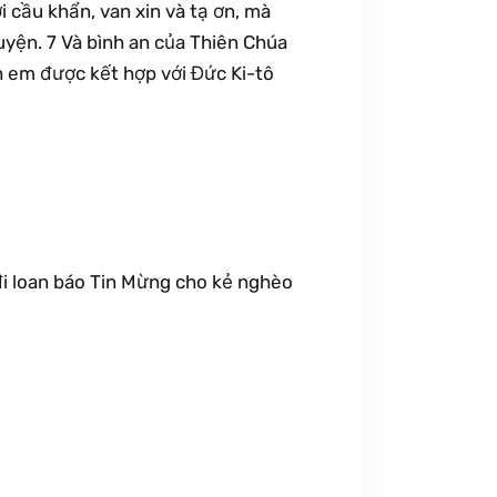
i cầu khẩn, van xin và tạ ơn, mà
yện. 7 Và bình an của Thiên Chúa
anh em được kết hợp với Đức Ki-tô
i đi loan báo Tin Mừng cho kẻ nghèo