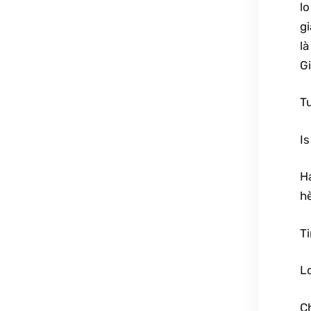
lo
g
là
G
T
Is
Ha
hè
T
Lc
Ch