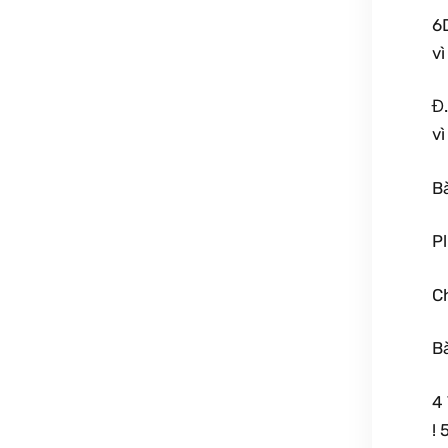
6
vì
Đ
vì
Bà
Pl
C
Bà
4 
!