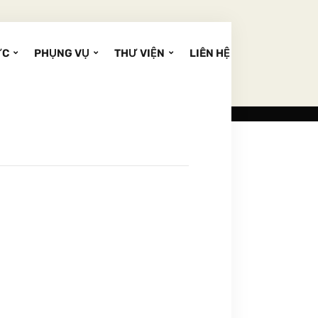
ỨC
PHỤNG VỤ
THƯ VIỆN
LIÊN HỆ
g