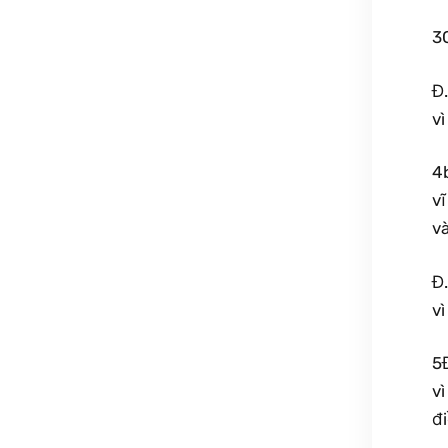
3
Đ
vì
4
v
và
Đ
vì
5
vì
đi