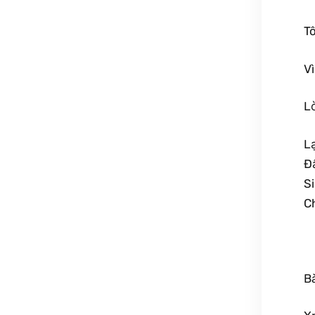
Tô
V
L
L
Ð
S
C
Bà