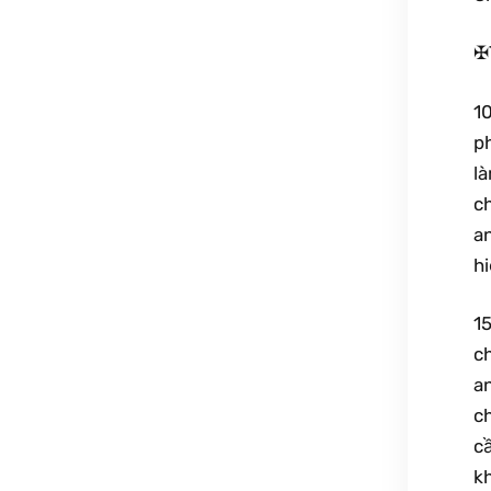
✠
10
ph
là
ch
an
h
15
ch
a
c
cầ
kh